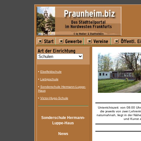
•
Ebelfeldschule
•
Liebigschule
•
Sonderschule Hermann-Luppe-
Haus
•
Victor-Hugo-Schule
Unterrichtszeit: von 08:00 Uh
die jeweils von zwei Lehrer
naturnahnah, liegt in der Näh
Sonderschule Hermann-
und Kunst 
Luppe-Haus
News