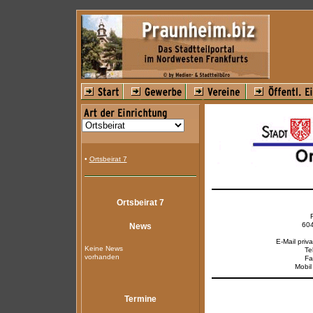
•
Ortsbeirat 7
Ortsbeirat 7
604
News
E-Mail priv
Keine News
Te
vorhanden
Fa
Mobil
Termine