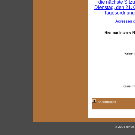
die nächste Sitzu
Dienstag, den 21. O
Tagesordnung 
Adressen de
Hier nur Interne 
Keine 
Keine I
Anfahrtskarte
© 2004 by Med