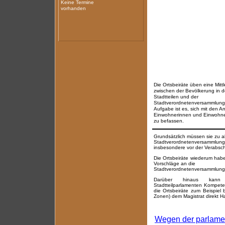
Keine Termine
vorhanden
Die Ortsbeiräte üben eine Mittle
zwischen der Bevölkerung in 
Stadtteilen und der
Stadtverordnetenversammlung 
Aufgabe ist es, sich mit den A
Einwohnerinnen und Einwohner
zu befassen.
Grundsätzlich müssen sie zu al
Stadtverordnetenversamm
insbesondere vor der Verabsch
Die Ortsbeiräte wiederum habe
Vorschläge an die
Stadtverordnetenversammlung 
Darüber hinaus kann d
Stadtteilparlamenten Kompet
die Ortsbeiräte zum Beispie
Zonen) dem Magistrat direkt Ha
Wegen der parlame