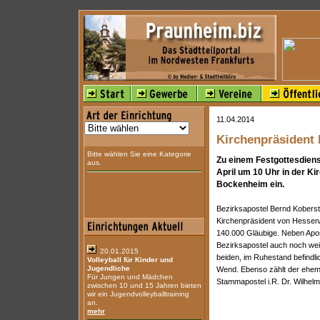
11.04.2014
Kirchenpräsident 
Bitte wählen Sie eine Kategorie
Zu einem Festgottesdiens
aus.
April um 10 Uhr in der Ki
Bockenheim ein.
Bezirksapostel Bernd Koberste
Kirchenpräsident von Hessen/
140.000 Gläubige. Neben Apos
Bezirksapostel auch noch wei
20.01.2015
beiden, im Ruhestand befindl
Volleyball für Kinder und
Jugendliche
Wend. Ebenso zählt der ehema
Für Jungen und Mädchen
Stammapostel i.R. Dr. Wilhel
zwischen 10 und 15 Jahren bieten
wir ein Jugendvolleyballtraining
an.
mehr