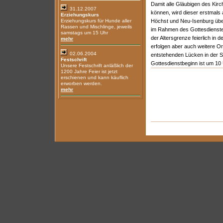
Damit alle Gläubigen des Kir
31.12.2007
können, wird dieser erstmals 
Erziehungskurs
Erziehungskurs für Hunde aller
Höchst und Neu-Isenburg übe
Rassen und Mischlinge, jeweils
im Rahmen des Gottesdienste
samstags um 15 Uhr
der Altersgrenze feierlich in
mehr
erfolgen aber auch weitere O
02.06.2004
entstehenden Lücken in der S
Festschrift
Gottesdienstbeginn ist um 10 
Unsere Festschrift anläßlich der
1200 Jahre Feier ist jetzt
erschienen und kann käuflich
erworben werden.
mehr