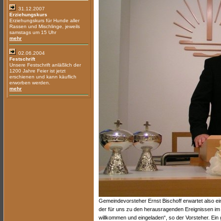
31.12.2007
Erziehungskurs
Erziehungskurs für Hunde aller
Rassen und Mischlinge, jeweils
samstags um 15 Uhr
mehr
02.06.2004
Festschrift
Unsere Festschrift anläßlich der
1200 Jahre Feier ist jetzt
erschienen und kann käuflich
erworben werden.
mehr
Gemeindevorsteher Ernst Bischoff erwartet also ein
der für uns zu den herausragenden Ereignissen im A
willkommen und eingeladen“, so der Vorsteher. Ei