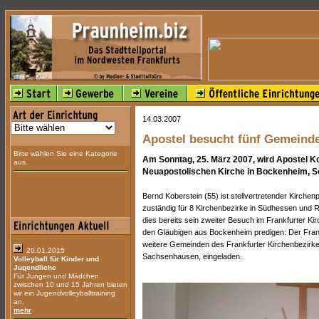
14.03.2007
Apostel besucht fünf Gemeind
Bitte wählen Sie eine Kategorie
Am Sonntag, 25. März 2007, wird Apostel K
aus.
Neuapostolischen Kirche in Bockenheim, So
Bernd Koberstein (55) ist stellvertretender Kirche
zuständig für 8 Kirchenbezirke in Südhessen und Rh
dies bereits sein zweiter Besuch im Frankfurter Ki
den Gläubigen aus Bockenheim predigen: Der Frankf
weitere Gemeinden des Frankfurter Kirchenbezirk
20.01.2015
Sachsenhausen, eingeladen.
Volleyball für Kinder und
Jugendliche
Für Jungen und Mädchen
zwischen 10 und 15 Jahren bieten
wir ein Jugendvolleyballtraining
an.
mehr