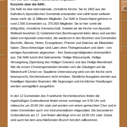
Kurzinfo über die NAK:
Die NAK ist eine internationale, christliche Kirche. Sie ist 1863 aus der
Katholisch-Apostolischen Gemeinde entstanden und zählt heute weltweit
etwas mehr als 11 Millionen Mitglieder. Zur NAK in Deutschland gehören in
rund 2.500 Gemeinden ca. 370.000 Mitglieder. Sie ist hier somit die
drittgrößte, christliche Gemeinschaft. Geleitet wir die Kirche von Aposteln.
Weltweit bestehen 21 Gebietskirchen.Bezirksapostel leiten diese und werden
r
dabei von Aposteln unterstützt, die wiederum in den Bezirken und Gemeinden
Bischöfe, Älteste, Hirten, Evangelisten, Priester und Diakone als Mitarbeiter
haben. Diese Amtsträger sind Laien ohne Thelogiestudium und üben - von
wenigen Ausnahmen abgesehen - ihre Seelsorgertätigkeiten ehrenamtlich
aus. Die NAK kennt drei Sakramente: Heilige Wassertaufe, Heilige
Versiegelung (Spendung des Heiligen Geistes) und das Heilige Abendmahl.
Wie die ersten Christengemeinden bereiten sich die Gläubigen auf die
Wiederkunft Christi vor. Staatliche Unterstützung wird von der Kirche nicht
beansprucht, Kirchensteuern nicht erhoben. Sämtliche Ausgaben werden aus
freiwilligen Spenden finanziert. Alle Segnungen und kirchlichen Handlungen
werden unentgeltlich ausgeführt.
In den 12 Gemeinden des Frankfurter Kirchenbezirkes finden die
regelmäßigen Gottesdienste finden immer sonntags um 9:30 Uhr und
mittwochs um 20:00 Uhr statt und werden von einem gemischten Chor und in
vielen Gemeinden auch von Instrumentalisten mitgestaltet. Die besonderen
Gottesdienste am 17. Juni finden allerdings erst um 10:00 Uhr statt. Gäste
sind auch bei dem anschließenden Brunch herzlich willkommen.