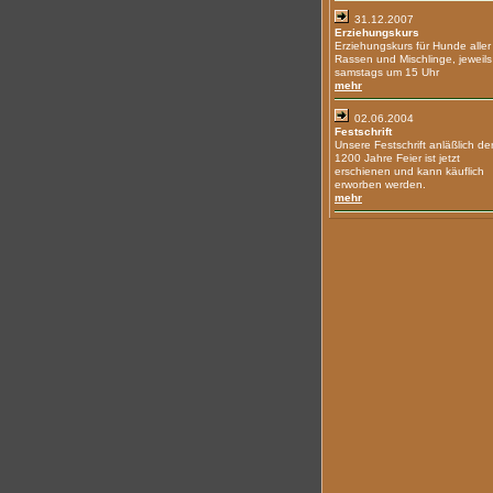
31.12.2007
Erziehungskurs
Erziehungskurs für Hunde aller
Rassen und Mischlinge, jeweils
samstags um 15 Uhr
mehr
02.06.2004
Festschrift
Unsere Festschrift anläßlich de
1200 Jahre Feier ist jetzt
erschienen und kann käuflich
erworben werden.
mehr