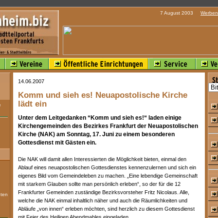
7 August 2003
Werben 
14.06.2007
Komm und sieh es! Neuapostolische Kirche
lädt ein
e
Unter dem Leitgedanken “Komm und sieh es!“ laden einige
Kirchengemeinden des Bezirkes Frankfurt der Neuapostolischen
Kirche (NAK) am Sonntag, 17. Juni zu einem besonderen
Gottesdienst mit Gästen ein.
Die NAK will damit allen Interessierten die Möglichkeit bieten, einmal den
Ablauf eines neuapostolischen Gottesdienstes kennenzulernen und sich ein
eigenes Bild vom Gemeindeleben zu machen. „Eine lebendige Gemeinschaft
mit starkem Glauben sollte man persönlich erleben“, so der für die 12
Frankfurter Gemeinden zuständige Bezirksvorsteher Fritz Nicolaus. Alle,
eten
welche die NAK einmal inhaltlich näher und auch die Räumlichkeiten und
Abläufe „von innen“ erleben möchten, sind herzlich zu diesem Gottesdienst
mit Feier des Heiligen Abendmahles eingeladen.