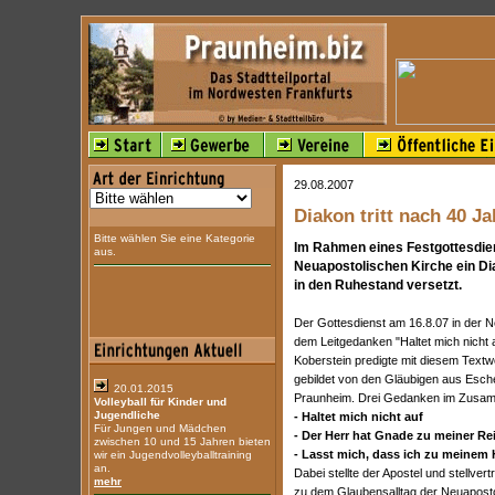
29.08.2007
Diakon tritt nach 40 J
Bitte wählen Sie eine Kategorie
Im Rahmen eines Festgottesdien
aus.
Neuapostolischen Kirche ein Dia
in den Ruhestand versetzt.
Der Gottesdienst am 16.8.07 in der 
dem Leitgedanken "Haltet mich nicht 
Koberstein predigte mit diesem Text
gebildet von den Gläubigen aus Esch
20.01.2015
Praunheim. Drei Gedanken im Zusamm
Volleyball für Kinder und
Jugendliche
- Haltet mich nicht auf
Für Jungen und Mädchen
- Der Herr hat Gnade zu meiner R
zwischen 10 und 15 Jahren bieten
- Lasst mich, dass ich zu meinem 
wir ein Jugendvolleyballtraining
an.
Dabei stellte der Apostel und stellver
mehr
zu dem Glaubensalltag der Neuaposto