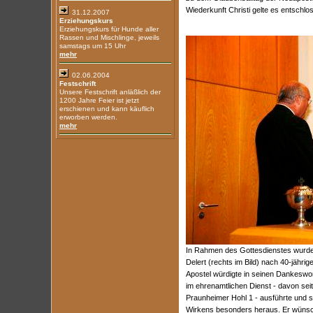
Wiederkunft Christi gelte es entschl
31.12.2007
Erziehungskurs
Erziehungskurs für Hunde aller
Rassen und Mischlinge, jeweils
samstags um 15 Uhr
mehr
02.06.2004
Festschrift
Unsere Festschrift anläßlich der
1200 Jahre Feier ist jetzt
erschienen und kann käuflich
erworben werden.
mehr
In Rahmen des Gottesdienstes wurde
Delert (rechts im Bild) nach 40-jährig
Apostel würdigte in seinen Dankeswor
im ehrenamtlichen Dienst - davon se
Praunheimer Hohl 1 - ausführte und st
Wirkens besonders heraus. Er wünsc