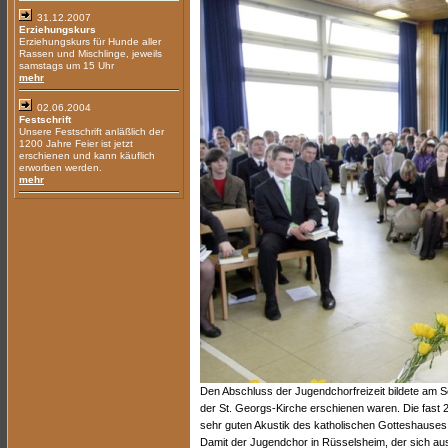
31.12.2007
Erziehungskurs
Erziehungskurs für Hunde aller
Rassen und Mischlinge, jeweils
samstags um 15 Uhr
mehr
02.06.2004
Festschrift
Unsere Festschrift anläßlich der
1200 Jahre Feier ist jetzt
erschienen und kann käuflich
erworben werden.
mehr
Den Abschluss der Jugendchorfreizeit bildete am S
der St. Georgs-Kirche erschienen waren. Die fast 2
sehr guten Akustik des katholischen Gotteshauses 
Damit der Jugendchor in Rüsselsheim, der sich au