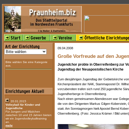
09.04.2008
Große Vorfreude auf den Jugen
Bitte wählen Sie eine Kategorie
Jugendchor probte in Oberreifenberg zur Vo
aus.
Jugendtag der Neuapostolischen Kirche
Zum diesjährigen Jugendtag der Gebietskirche von 
Kirchenpräsident der NAK, Stammapostel Dr. Wilhe
vorzubereiten trafen sich rund 250 jugendliche Säng
Jugendherberge in Oberreifenberg.
Nach einen gemeinsamen Abendessen war Gelegenh
20.01.2015
die von den Dirigenten Markus Gilgen-Koberstein, O
Volleyball für Kinder und
Jugendliche
statt. Am Sonntagmorgen hielt Apostel Bernd Kobers
Für Jungen und Mädchen
Oberreifenberg. (Foto: Jessica Krämer / Bild unten)
zwischen 10 und 15 Jahren bieten
wir ein Jugendvolleyballtraining
an.
mehr