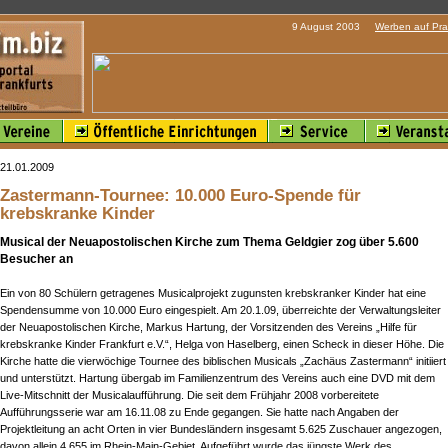
9 August 2003
Werben auf Pra
21.01.2009
Zastermann-Tournee: 10.000 Euro-Spende für
krebskranke Kinder
Musical der Neuapostolischen Kirche zum Thema Geldgier zog über 5.600
Besucher an
Ein von 80 Schülern getragenes Musicalprojekt zugunsten krebskranker Kinder hat eine
Spendensumme von 10.000 Euro eingespielt. Am 20.1.09, überreichte der Verwaltungsleiter
der Neuapostolischen Kirche, Markus Hartung, der Vorsitzenden des Vereins „Hilfe für
krebskranke Kinder Frankfurt e.V.“, Helga von Haselberg, einen Scheck in dieser Höhe. Die
Kirche hatte die vierwöchige Tournee des biblischen Musicals „Zachäus Zastermann“ initiiert
und unterstützt. Hartung übergab im Familienzentrum des Vereins auch eine DVD mit dem
Live-Mitschnitt der Musicalaufführung. Die seit dem Frühjahr 2008 vorbereitete
Aufführungsserie war am 16.11.08 zu Ende gegangen. Sie hatte nach Angaben der
Projektleitung an acht Orten in vier Bundesländern insgesamt 5.625 Zuschauer angezogen,
davon allein 4.655 im Rhein-Main-Gebiet. Aufgeführt wurde das jüngste Werk des