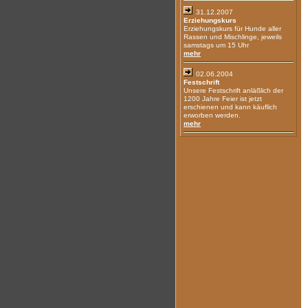
31.12.2007
Erziehungskurs
Erziehungskurs für Hunde aller
Rassen und Mischlinge, jeweils
samstags um 15 Uhr
mehr
02.06.2004
Festschrift
Unsere Festschrift anläßlich der
1200 Jahre Feier ist jetzt
erschienen und kann käuflich
erworben werden.
mehr