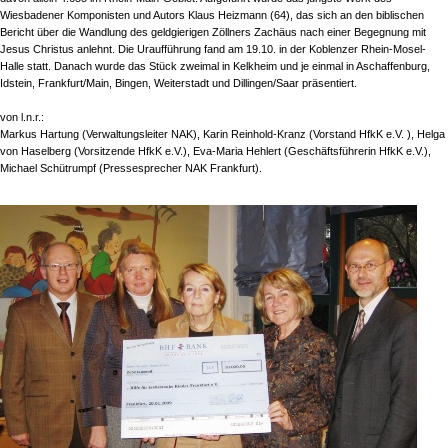
Wiesbadener Komponisten und Autors Klaus Heizmann (64), das sich an den biblischen
Bericht über die Wandlung des geldgierigen Zöllners Zachäus nach einer Begegnung mit
Jesus Christus anlehnt. Die Uraufführung fand am 19.10. in der Koblenzer Rhein-Mosel-
Halle statt. Danach wurde das Stück zweimal in Kelkheim und je einmal in Aschaffenburg,
Idstein, Frankfurt/Main, Bingen, Weiterstadt und Dillingen/Saar präsentiert.
von l.n.r.:
Markus Hartung (Verwaltungsleiter NAK), Karin Reinhold-Kranz (Vorstand HfkK e.V. ), Helga
von Haselberg (Vorsitzende HfkK e.V.), Eva-Maria Hehlert (Geschäftsführerin HfkK e.V.),
Michael Schütrumpf (Pressesprecher NAK Frankfurt).