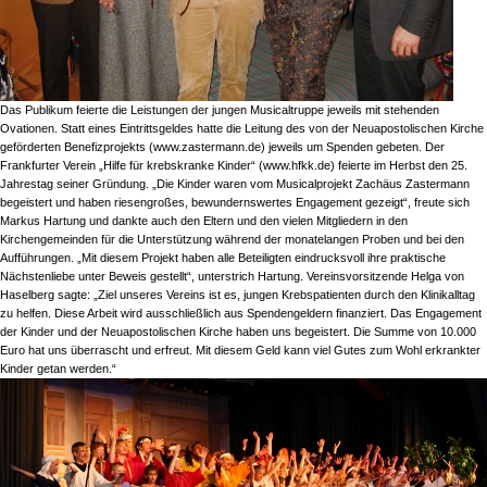
Das Publikum feierte die Leistungen der jungen Musicaltruppe jeweils mit stehenden
Ovationen. Statt eines Eintrittsgeldes hatte die Leitung des von der Neuapostolischen Kirche
geförderten Benefizprojekts (www.zastermann.de) jeweils um Spenden gebeten. Der
Frankfurter Verein „Hilfe für krebskranke Kinder“ (www.hfkk.de) feierte im Herbst den 25.
Jahrestag seiner Gründung. „Die Kinder waren vom Musicalprojekt Zachäus Zastermann
begeistert und haben riesengroßes, bewundernswertes Engagement gezeigt“, freute sich
Markus Hartung und dankte auch den Eltern und den vielen Mitgliedern in den
Kirchengemeinden für die Unterstützung während der monatelangen Proben und bei den
Aufführungen. „Mit diesem Projekt haben alle Beteiligten eindrucksvoll ihre praktische
Nächstenliebe unter Beweis gestellt“, unterstrich Hartung. Vereinsvorsitzende Helga von
Haselberg sagte: „Ziel unseres Vereins ist es, jungen Krebspatienten durch den Klinikalltag
zu helfen. Diese Arbeit wird ausschließlich aus Spendengeldern finanziert. Das Engagement
der Kinder und der Neuapostolischen Kirche haben uns begeistert. Die Summe von 10.000
Euro hat uns überrascht und erfreut. Mit diesem Geld kann viel Gutes zum Wohl erkrankter
Kinder getan werden.“