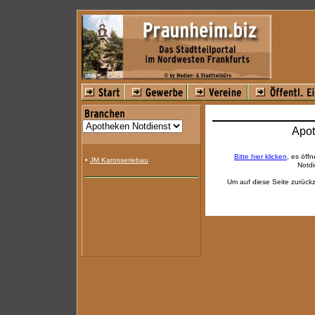
Apot
Bitte hier klicken
, es öff
•
JM Karosseriebau
Notdi
Um auf diese Seite zurückz