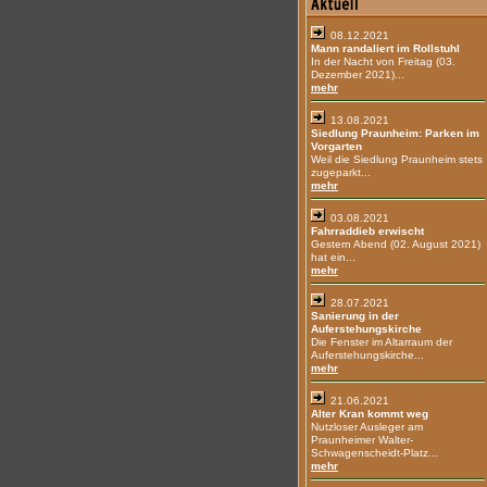
08.12.2021
Mann randaliert im Rollstuhl
In der Nacht von Freitag (03.
Dezember 2021)...
mehr
13.08.2021
Siedlung Praunheim: Parken im
Vorgarten
Weil die Siedlung Praunheim stets
zugeparkt...
mehr
03.08.2021
Fahrraddieb erwischt
Gestern Abend (02. August 2021)
hat ein...
mehr
28.07.2021
Sanierung in der
Auferstehungskirche
Die Fenster im Altarraum der
Auferstehungskirche...
mehr
21.06.2021
Alter Kran kommt weg
Nutzloser Ausleger am
Praunheimer Walter-
Schwagenscheidt-Platz...
mehr