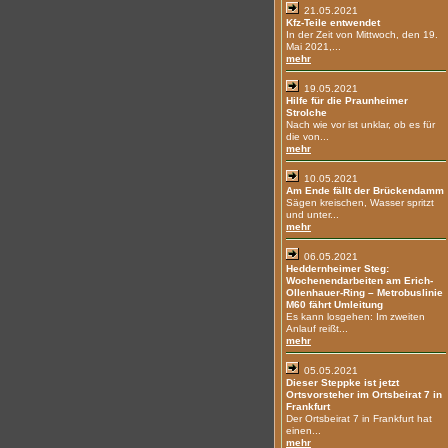
21.05.2021
Kfz-Teile entwendet
In der Zeit von Mittwoch, den 19.
Mai 2021,...
mehr
19.05.2021
Hilfe für die Praunheimer
Strolche
Nach wie vor ist unklar, ob es für
die von...
mehr
10.05.2021
Am Ende fällt der Brückendamm
Sägen kreischen, Wasser spritzt
und unter...
mehr
06.05.2021
Heddernheimer Steg:
Wochenendarbeiten am Erich-
Ollenhauer-Ring – Metrobuslinie
M60 fährt Umleitung
Es kann losgehen: Im zweiten
Anlauf reißt...
mehr
05.05.2021
Dieser Steppke ist jetzt
Ortsvorsteher im Ortsbeirat 7 in
Frankfurt
Der Ortsbeirat 7 in Frankfurt hat
einen...
mehr