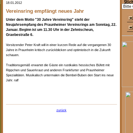
18.01.2012
Vereinsring empfängt neues Jahr
Unter dem Motto "30 Jahre Vereinsring" steht der
Neujahrsempfang des Praunheimer Vereinsrings am Sonntag, 22.
Januar. Beginn ist um 11.30 Uhr in der Zehntscheun,
Graebestraße 6.
Vorsitzender Peter Kraft will in einer kurzen Rede auf die vergangenen 30
Jahre in Praunheim kritisch zurückblicken und optimistisch in die Zukunft
schauen.
Traditionsgemäß erwartet die Gäste ein rustikales hessisches Büfett mit
Rippchen und Sauerkraut und anderen Frankfurter und Praunheimer
Spezialitäten. Musikalisch untermalen die Bembel-Buben den Start ins neue
Jahr. ralf
zurück