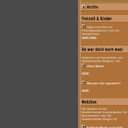
Tipps und Infos zur
Freizeitgestaltung in und um
Heddernheim.
mehr Infos
Gedichte und Geschichten von
Heddernheimer Bürgern. z.B.
Ohne Worte!
mehr
Wussten Sie eigentlich?
mehr
Die Motzbox ist der
Heddernheimer Kummerkasten für
Beschwerden usw. der
Heddernheimer Bürger z.B.
Endlich! Wurde auch Zeit!