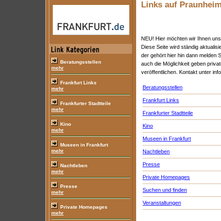
Links auf Praunheim
NEU! Hier möchten wir Ihnen uns
Diese Seite wird ständig aktualis
der gehört hier hin dann melden S
Beratungsstellen
auch die Möglichkeit geben priva
mehr
veröffentlichen. Kontakt unter i
Frankfurt Links
Beratungsstellen
mehr
Frankfurt Links
Frankfurter Stadtteile
mehr
Frankfurter Stadtteile
Kino
Kino
mehr
Museen in Frankfurt
Museen in Frankfurt
mehr
Nachtleben
Presse
Nachtleben
mehr
Private Homepages
Presse
Suchen und finden
mehr
Veranstaltungen
Private Homepages
mehr