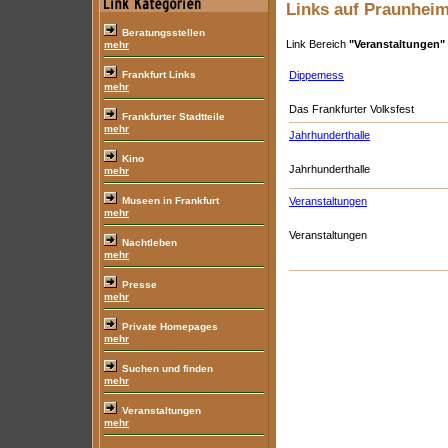
Links auf Praunheim
Beratungsstellen
Link Bereich
"Veranstaltungen"
mehr
Frankfurt Links
Dippemess
mehr
Das Frankfurter Volksfest
Frankfurter Stadtteile
mehr
Jahrhunderthalle
Kino
Jahrhunderthalle
mehr
Museen in Frankfurt
Veranstaltungen
mehr
Veranstaltungen
Nachtleben
mehr
Presse
mehr
Private Homepages
mehr
Suchen und finden
mehr
Veranstaltungen
mehr