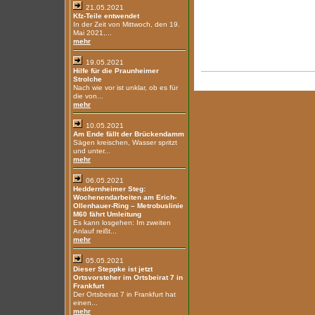
21.05.2021
Kfz-Teile entwendet
In der Zeit von Mittwoch, den 19.
Mai 2021,...
mehr
19.05.2021
Hilfe für die Praunheimer
Strolche
Nach wie vor ist unklar, ob es für
die von...
mehr
10.05.2021
Am Ende fällt der Brückendamm
Sägen kreischen, Wasser spritzt
und unter...
mehr
06.05.2021
Heddernheimer Steg:
Wochenendarbeiten am Erich-
Ollenhauer-Ring – Metrobuslinie
M60 fährt Umleitung
Es kann losgehen: Im zweiten
Anlauf reißt...
mehr
05.05.2021
Dieser Steppke ist jetzt
Ortsvorsteher im Ortsbeirat 7 in
Frankfurt
Der Ortsbeirat 7 in Frankfurt hat
einen...
mehr