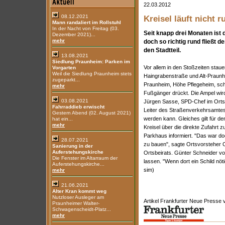
22.03.2012
08.12.2021
Kreisel läuft nicht r
Mann randaliert im Rollstuhl
In der Nacht von Freitag (03.
Seit knapp drei Monaten ist
Dezember 2021)...
mehr
doch so richtig rund fließt 
den Stadtteil.
13.08.2021
Siedlung Praunheim: Parken im
Vor allem in den Stoßzeiten stau
Vorgarten
Weil die Siedlung Praunheim stets
Haingrabenstraße und Alt-Praunh
zugeparkt...
Praunheim, Höhe Pflegeheim, schal
mehr
Fußgänger drückt. Die Ampel wird
03.08.2021
Jürgen Sasse, SPD-Chef im Ortsbei
Fahrraddieb erwischt
Leiter des Straßenverkehrsamtes
Gestern Abend (02. August 2021)
werden kann. Gleiches gilt für d
hat ein...
mehr
Kreisel über die direkte Zufahr
Parkhaus informiert. "Das war do
28.07.2021
zu bauen", sagte Ortsvorsteher C
Sanierung in der
Auferstehungskirche
Ortsbeirats. Günter Schneider vo
Die Fenster im Altarraum der
lassen. "Wenn dort ein Schild nöti
Auferstehungskirche...
sim)
mehr
21.06.2021
Alter Kran kommt weg
Nutzloser Ausleger am
Artikel Frankfurter Neue Presse
Praunheimer Walter-
Schwagenscheidt-Platz...
mehr