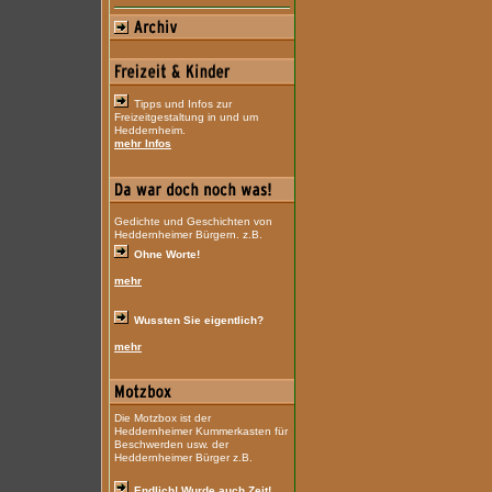
Tipps und Infos zur
Freizeitgestaltung in und um
Heddernheim.
mehr Infos
Gedichte und Geschichten von
Heddernheimer Bürgern. z.B.
Ohne Worte!
mehr
Wussten Sie eigentlich?
mehr
Die Motzbox ist der
Heddernheimer Kummerkasten für
Beschwerden usw. der
Heddernheimer Bürger z.B.
Endlich! Wurde auch Zeit!