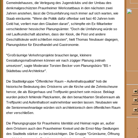
Gemeindehauses, die Verlegung des Jugendclubs und der Umbau des
denkmalgeschützten Praunheimer Werkstattbaus in den nächsten zwei
Jahren anstehen, lässt die Ortsumfahrung noch immer auf sich warten, wie
Staab einräumte. "Wenn die Politik dafür offenbar seit fast 40 Jahren kein
Geld hat, verliert man den Glauben daran", schimpfte ein Ex-Mitarbeiter
verschiedener hessischer Planungsämter. "Doch die Umfahrung würde so
viel Laufkundschaft abziehen, dass der Kiosk, die Post und andere
Geschäftsleute wohl schließen müssten", hielt Thomas Neubauer dagegen,
Planungslotse für Einzelhandel und Gastronomie.
"Großräumige Verkehrsprojekte brauchen lange, kleinere
Gestaltungsmaßnahmen können wir nach zügiger Planung zeitnah
umsetzen", sagte Moderator Torsten Becker vom Planungsbüro "BS +
Städtebau und Architektur".
Die Stadtteilgruppe "Öffentlicher Raum – Aufenthaltsqualität" hob die
historische Bedeutung des Ortskerns um die Kirche und die Zehntscheune
hervor, die als Bürgerhaus und Treffpunkt gesichert sein müsse. Beklagt
wurden jedoch fehlende Platzkanten, die den benachbarten Straßenraum als
Treffpunkt und Aufenthaltsort wahrnehmbar werden lassen. Neubauten wie
die Seniorenwohnanlage würden sich architektonisch dem öffentlichen Raum
eher verschließen.
Die Planungsgruppe für Praunheims Identität und Heimat regte an, außer
dem Ortskern auch den Praunheimer Kreisel und die Ernst-May-Siedlungen
des Stadtteils stärker zu berücksichtigen. Die Gruppe "Grünräume, Öffnung