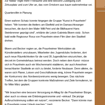
zur Nidda" regte mehr Freiräume und eine bessere Zuwegung zum
Zirkusplatz und zum Ufer an, das vom Ortskern aus kaum wahrnehmbar sei.
Quartiersfilm in Planung
Einen wahren Schatz konnte hingegen die Gruppe "Kunst in Praunheim"
heben: "Wir konnten die Ateliers am Ebelfeld und im Damaschkeanger
besuchen, die durch den Maler Willi Petri und die Bildhauerei Hans
Steinbrenner geprägt sind", erklärte die Lotsin Gabriela Bloem stolz. Schon
bald wolle Regisseur Rosa von Praunheim einen Film über den Stadtteil
drehen.
Bloem und Becker regten an, die Praunheimer Werkstätten als
Künstlerateliers umzubauen, Mitarbeiter des Jugendclubs forderten, dort
auch neue Räumlichkeiten für die rund 35 Jugendlichen einzurichten, die
derzeit im Gemeindehaus betreut werden. Doch neben dem Kunst- müsse
sich in Praunheim auch ein Wochenmarkt etablieren, der auch Anwohner
benachbarter Stadtteile an sich zu bindet, forderte Neubauer. Denn alleine, da
waren sich Planer, Lotsen und Geschäftsleute einig, könne Praunheim wegen
der Konkurrenz des Nordwestzentrums wenig bewegen. Das nächste
Treffen, bei dem die Gruppen konkrete Maßnahmen und Ziele formulieren, ist
für Mitte März geplant.
"Wir brauchen eine bessere Versorgung im Alltag für die Praunheimer Bürger,
aber auch so etwas wie Erlebnisgastronomie und –einkauf. Die jetzige
Aufbruchstimmung sollten wir nutzen", resümierte Becker. "Dann könnte man
in Praunheim sogar Urlaub machen." (got)