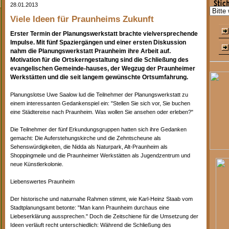
28.01.2013
Viele Ideen für Praunheims Zukunft
Erster Termin der Planungswerkstatt brachte vielversprechende
Impulse. Mit fünf Spaziergängen und einer ersten Diskussion
nahm die Planungswerkstatt Praunheim ihre Arbeit auf.
Motivation für die Ortskerngestaltung sind die Schließung des
evangelischen Gemeinde-hauses, der Wegzug der Praunheimer
Werkstätten und die seit langem gewünschte Ortsumfahrung.
Planungslotse Uwe Saalow lud die Teilnehmer der Planungswerkstatt zu
einem interessanten Gedankenspiel ein: "Stellen Sie sich vor, Sie buchen
eine Städtereise nach Praunheim. Was wollen Sie ansehen oder erleben?"
Die Teilnehmer der fünf Erkundungsgruppen hatten sich ihre Gedanken
gemacht: Die Auferstehungskirche und die Zehntscheune als
Sehenswürdigkeiten, die Nidda als Naturpark, Alt-Praunheim als
Shoppingmeile und die Praunheimer Werkstätten als Jugendzentrum und
neue Künstlerkolonie.
Liebenswertes Praunheim
Der historische und naturnahe Rahmen stimmt, wie Karl-Heinz Staab vom
Stadtplanungsamt betonte: "Man kann Praunheim durchaus eine
Liebeserklärung aussprechen." Doch die Zeitschiene für die Umsetzung der
Ideen verläuft recht unterschiedlich: Während die Schließung des