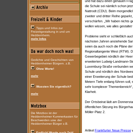
und hat dazu einen genauen Frage
die Schule sei nämlich schon jetz
Nattrodt (CDU). Beim morgendlic
zweiter und dritter Reihe geparkt
verschärfen. „Wir haben nichts g
wollen wissen, wie alles gestaltet 
Tipps und Infos zur
Freizeitgestaltung in und um
Heddernheim.
Probleme sieht er schließlich auc
mehr Infos
nächsten Jahren anstehende San
seien da auch noch die Pläne de
Regionaltangente West (RTW). Di
Gewerbegebiet nördlich der Heers
Gedichte und Geschichten von
erweiterten Ludwig-Landmann-Str
Heddernheimer Bürgern. z.B.
Luxemburg-Straße verbunden wer
Ohne Worte!
Schule und nördlich des Nordwest
mehr
einer Erweiterung der Schule bedr
Metern Tiefe entlang führen soll, s
Wussten Sie eigentlich?
sehr komplexer Themenbereich“,
Klarheit.
mehr
Der Ortsbeirat lädt am Donnerst
öffentlichen Sitzung ins Bürgerh
Möller-Platz 2.
Die Motzbox ist der
Heddernheimer Kummerkasten für
Beschwerden usw. der
Heddernheimer Bürger z.B.
Artikel
Frankfurter Neue Presse
v
Endlich! Wurde auch Zeit!