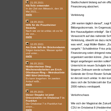
Stadtschulamt bislang auf ein offiz
21.05.2021
Kfz-Teile entwendet
Finanzierung absichert.
In der Zeit von Mittwoch, den 19.
Mai 2021,...
mehr
Vorleistung
19.05.2021
„Wir warten täglich darauf“, sagt
Hilfe für die Praunheimer
Bildungsdezernats. Im Gegensatz
Strolche
Nach wie vor ist unklar, ob es für
ihre Hausaufgaben erledigt“. Sie 
die von...
Voraussicht auf das nahende Schu
mehr
Vorleistung, obwohl sie dazu nich
10.05.2021
was wird“, sagt Müller-Bialon: „E
Am Ende fällt der Brückendamm
rangeht.“ Schuldirektor Friss prä
Sägen kreischen, Wasser spritzt
Finanzierung seien dringend notwe
und unter...
mehr
organisiert werden könne. „Das is
längst angefangen werden sollen“
06.05.2021
Unterricht im neuen Schuljahr kön
Heddernheimer Steg:
Wochenendarbeiten am Erich-
längerer Zeitraum werde schwier
Ollenhauer-Ring – Metrobuslinie
Gelände der Ernst-Reuter-Schule 
M60 fährt Umleitung
ist derzeit noch unklar. In den 
Es kann losgehen: Im zweiten
Anlauf reißt...
dass sich die Schülerzahl der Eu
mehr
2000 nahezu verdoppelt.
05.05.2021
Dieser Steppke ist jetzt
Verkehrschaos
Ortsvorsteher im Ortsbeirat 7 in
Frankfurt
Wie sich der Magistrat die Zukunft
Der Ortsbeirat 7 in Frankfurt hat
einen...
CDU im Ortsbeirat 8 (Heddernhei
mehr