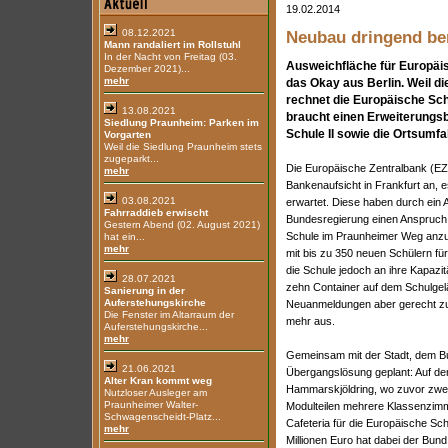
19.02.2014
08.12.2021
Neubau dringend be
Mann randaliert im Rollstuhl
In der Nacht von Freitag (03.
Ausweichfläche für Europäi
Dezember 2021)...
mehr
das Okay aus Berlin. Weil d
rechnet die Europäische Sch
13.08.2021
braucht einen Erweiterungsb
Siedlung Praunheim: Parken im
Schule II sowie die Ortsumf
Vorgarten
Weil die Siedlung Praunheim stets
zugeparkt...
Die Europäische Zentralbank (EZB
mehr
Bankenaufsicht in Frankfurt an, 
03.08.2021
erwartet. Diese haben durch ei
Fahrraddieb erwischt
Bundesregierung einen Anspruch d
Gestern Abend (02. August 2021)
Schule im Praunheimer Weg anzum
hat ein...
mehr
mit bis zu 350 neuen Schülern f
die Schule jedoch an ihre Kapazi
28.07.2021
zehn Container auf dem Schulgelä
Sanierung in der
Auferstehungskirche
Neuanmeldungen aber gerecht zu w
Die Fenster im Altarraum der
mehr aus.
Auferstehungskirche...
mehr
Gemeinsam mit der Stadt, dem B
21.06.2021
Übergangslösung geplant: Auf de
Alter Kran kommt weg
Hammarskjöldring, wo zuvor zwei 
Nutzloser Ausleger am
Praunheimer Walter-
Modulteilen mehrere Klassenzimm
Schwagenscheidt-Platz...
Cafeteria für die Europäische Sc
mehr
Millionen Euro hat dabei der Bun