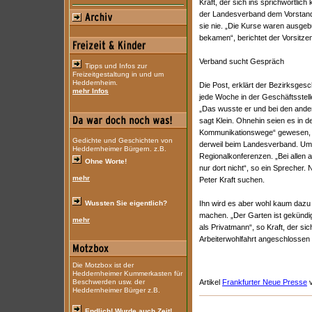
Kraft, der sich ins sprichwörtlic
der Landesverband dem Vorstan
sie nie. „Die Kurse waren ausgebu
bekamen“, berichtet der Vorsitze
Verband sucht Gespräch
Tipps und Infos zur
Freizeitgestaltung in und um
Heddernheim.
Die Post, erklärt der Bezirksgesch
mehr Infos
jede Woche in der Geschäftsstel
„Das wusste er und bei den ander
sagt Klein. Ohnehin seien es in d
Kommunikationswege“ gewesen, di
Gedichte und Geschichten von
derweil beim Landesverband. Um 
Heddernheimer Bürgern. z.B.
Regionalkonferenzen. „Bei allen 
Ohne Worte!
nur dort nicht“, so ein Sprecher.
mehr
Peter Kraft suchen.
Wussten Sie eigentlich?
Ihn wird es aber wohl kaum dazu
machen. „Der Garten ist gekündi
mehr
als Privatmann“, so Kraft, der s
Arbeiterwohlfahrt angeschlossen 
Die Motzbox ist der
Heddernheimer Kummerkasten für
Beschwerden usw. der
Artikel
Frankfurter Neue Presse
v
Heddernheimer Bürger z.B.
Endlich! Wurde auch Zeit!