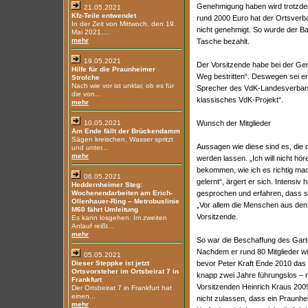
Genehmigung haben wird trotzdem 
21.05.2021
Kfz-Teile entwendet
rund 2000 Euro hat der Ortsverb
In der Zeit von Mittwoch, den 19.
nicht genehmigt. So wurde der Ba
Mai 2021,...
mehr
Tasche bezahlt.
19.05.2021
Der Vorsitzende habe bei der Ge
Hilfe für die Praunheimer
Weg bestritten“. Deswegen sei er
Strolche
Nach wie vor ist unklar, ob es für
Sprecher des VdK-Landesverband
die von...
klassisches VdK-Projekt“.
mehr
10.05.2021
Wunsch der Mitglieder
Am Ende fällt der Brückendamm
Sägen kreischen, Wasser spritzt
Aussagen wie diese sind es, die 
und unter...
mehr
werden lassen. „Ich will nicht hö
bekommen, wie ich es richtig ma
06.05.2021
gelernt“, ärgert er sich. Intensiv
Heddernheimer Steg:
Wochenendarbeiten am Erich-
gesprochen und erfahren, dass s
Ollenhauer-Ring – Metrobuslinie
„Vor allem die Menschen aus den
M60 fährt Umleitung
Vorsitzende.
Es kann losgehen: Im zweiten
Anlauf reißt...
mehr
So war die Beschaffung des Gart
Nachdem er rund 80 Mitglieder wi
05.05.2021
Dieser Steppke ist jetzt
bevor Peter Kraft Ende 2010 da
Ortsvorsteher im Ortsbeirat 7 in
knapp zwei Jahre führungslos – 
Frankfurt
Vorsitzenden Heinrich Kraus 2009
Der Ortsbeirat 7 in Frankfurt hat
einen...
nicht zulassen, dass ein Praunhei
mehr