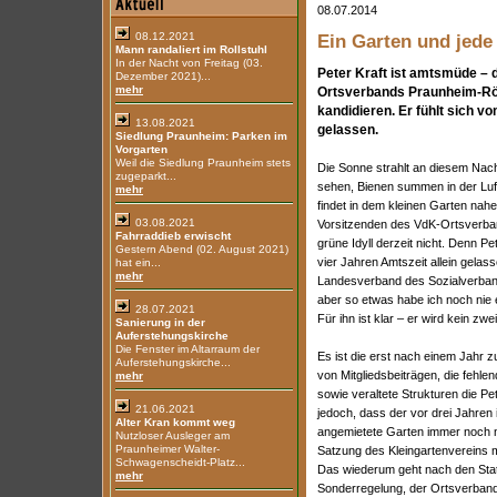
08.07.2014
08.12.2021
Ein Garten und jed
Mann randaliert im Rollstuhl
In der Nacht von Freitag (03.
Peter Kraft ist amtsmüde – 
Dezember 2021)...
mehr
Ortsverbands Praunheim-Rö
kandidieren. Er fühlt sich 
13.08.2021
gelassen.
Siedlung Praunheim: Parken im
Vorgarten
Weil die Siedlung Praunheim stets
Die Sonne strahlt an diesem Nac
zugeparkt...
sehen, Bienen summen in der Luf
mehr
findet in dem kleinen Garten nah
03.08.2021
Vorsitzenden des VdK-Ortsverba
Fahrraddieb erwischt
grüne Idyll derzeit nicht. Denn Pete
Gestern Abend (02. August 2021)
vier Jahren Amtszeit allein gelass
hat ein...
mehr
Landesverband des Sozialverbandes
aber so etwas habe ich noch nie e
28.07.2021
Für ihn ist klar – er wird kein zwe
Sanierung in der
Auferstehungskirche
Die Fenster im Altarraum der
Es ist die erst nach einem Jahr z
Auferstehungskirche...
von Mitgliedsbeiträgen, die fehl
mehr
sowie veraltete Strukturen die Pet
21.06.2021
jedoch, dass der vor drei Jahren
Alter Kran kommt weg
angemietete Garten immer noch nic
Nutzloser Ausleger am
Praunheimer Walter-
Satzung des Kleingartenvereins 
Schwagenscheidt-Platz...
Das wiederum geht nach den Stat
mehr
Sonderregelung, der Ortsverband 