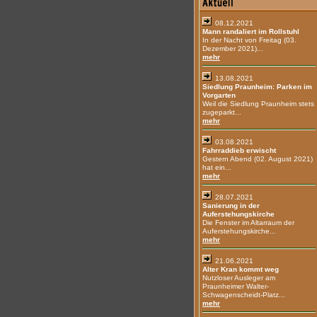
08.12.2021
Mann randaliert im Rollstuhl
In der Nacht von Freitag (03.
Dezember 2021)...
mehr
13.08.2021
Siedlung Praunheim: Parken im
Vorgarten
Weil die Siedlung Praunheim stets
zugeparkt...
mehr
03.08.2021
Fahrraddieb erwischt
Gestern Abend (02. August 2021)
hat ein...
mehr
28.07.2021
Sanierung in der
Auferstehungskirche
Die Fenster im Altarraum der
Auferstehungskirche...
mehr
21.06.2021
Alter Kran kommt weg
Nutzloser Ausleger am
Praunheimer Walter-
Schwagenscheidt-Platz...
mehr