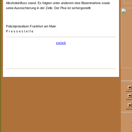
Alkoholeinfluss stand. Es folgten unter anderem eine Blutentnahme sowie
seine Ausnüchterung in der Zelle. Der Pkw ist sichergestellt.
Polizeipräsidium Frankfurt am Main
P r e s s e s t e l l e
zurück