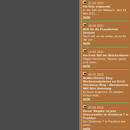
21.05.2021
Kfz-Teile entwendet
In der Zeit von Mittwoch, den 19.
Mai 2021,...
mehr
19.05.2021
Hilfe für die Praunheimer
Strolche
Nach wie vor ist unklar, ob es für
die von...
mehr
10.05.2021
Am Ende fällt der Brückendamm
Sägen kreischen, Wasser spritzt
und unter...
mehr
06.05.2021
Heddernheimer Steg:
Wochenendarbeiten am Erich-
Ollenhauer-Ring – Metrobuslinie
M60 fährt Umleitung
Es kann losgehen: Im zweiten
Anlauf reißt...
mehr
05.05.2021
Dieser Steppke ist jetzt
Ortsvorsteher im Ortsbeirat 7 in
Frankfurt
Der Ortsbeirat 7 in Frankfurt hat
einen...
mehr