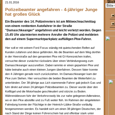
21.01.2016
Polizeibeamter angefahren - 4-jähriger Junge
hat großes Glück
Ein Beamter des 14. Polizeireviers ist am Mittwochnachmittag
von einem renitenten Autofahrer in der Straße
"Damaschkeanger" angefahren und leicht verletzt worden. Gegen
15.45 Uhr alarmierten mehrere Anrufer die Polizei und meldeten
den auf einem Supermarktparkplatz auffälligen Pkw-Fahrer.
Hier soll er mit seinem Ford Focus ständig mit quietschenden Reifen auf
Kunden zufahren und diese gefährden. Als die Beamten auf dem Weg dorthin
in der Heerstraße auf den genannten Pkw mit GI-Kennzeichen trafen,
versuchte dieser zunächst rückwärts über einen Verbindungsweg zum
Damaschkeanger auszureißen. Dabei rammte er einen geparkten Pkw und
hätte beinahe auch einen kleinen Jungen überfahren. Dessen Vater konnte
den 4-Jährigen gerade noch zurückziehen. Im Damaschkeanger kam der
Pkw zum Stehen. Hier versuchten die beiden Beamten die Weiterfahrt zu
unterbinden. Der 38-jährige aus Lich stammende Fahrer gab jedoch Gas und
fuhr direkt auf einen 24-jährigen Polizeibeamten zu. Dieser wurde über den
Kotflügel und die Motorhaube geschleudert und stürzte zu Boden.
Währenddessen fuhr der Verkehrsrowdy bis zur nahe gelegenen Adlerwiese,
wo er den Pkw abstellte und zu Fuß weiter floh. Im Rahmen der eingeleiteten
Fahndung konnte der Flüchtige in der Heinrich-Lübke-Straße vorläufig
festgenommen werden. Es handelt sich um einen 38-jährigen Deutschen, der
nach Stand der Dinge keinen Führerschein hat und offenbar stark unter