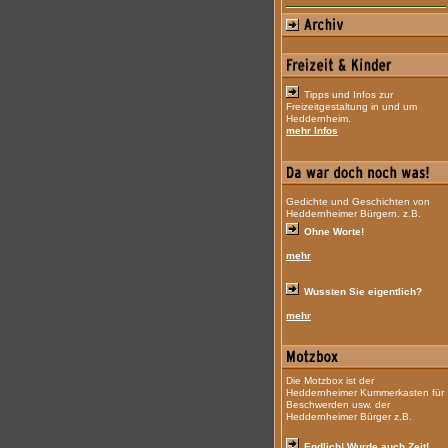
Tipps und Infos zur
Freizeitgestaltung in und um
Heddernheim.
mehr Infos
Gedichte und Geschichten von
Heddernheimer Bürgern. z.B.
Ohne Worte!
mehr
Wussten Sie eigentlich?
mehr
Die Motzbox ist der
Heddernheimer Kummerkasten für
Beschwerden usw. der
Heddernheimer Bürger z.B.
Endlich! Wurde auch Zeit!