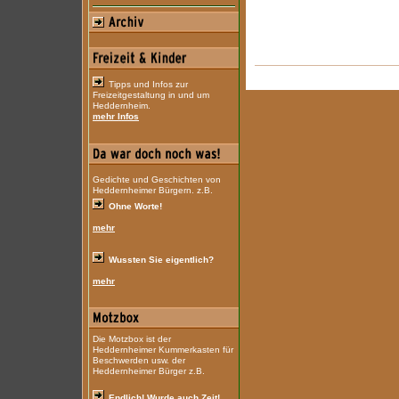
Tipps und Infos zur
Freizeitgestaltung in und um
Heddernheim.
mehr Infos
Gedichte und Geschichten von
Heddernheimer Bürgern. z.B.
Ohne Worte!
mehr
Wussten Sie eigentlich?
mehr
Die Motzbox ist der
Heddernheimer Kummerkasten für
Beschwerden usw. der
Heddernheimer Bürger z.B.
Endlich! Wurde auch Zeit!