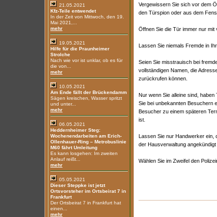
Vergewissern Sie sich vor dem Öf
21.05.2021
Kfz-Teile entwendet
den Türspion oder aus dem Fenst
In der Zeit von Mittwoch, den 19.
Mai 2021,...
mehr
Öffnen Sie die Tür immer nur mit 
19.05.2021
Lassen Sie niemals Fremde in I
Hilfe für die Praunheimer
Strolche
Nach wie vor ist unklar, ob es für
Seien Sie misstrauisch bei fremd
die von...
vollständigen Namen, die Adress
mehr
zurückrufen können.
10.05.2021
Am Ende fällt der Brückendamm
Nur wenn Sie alleine sind, haben T
Sägen kreischen, Wasser spritzt
Sie bei unbekannten Besuchern e
und unter...
mehr
Besucher zu einem späteren Ter
ist.
06.05.2021
Heddernheimer Steg:
Wochenendarbeiten am Erich-
Lassen Sie nur Handwerker ein, di
Ollenhauer-Ring – Metrobuslinie
der Hausverwaltung angekündigt
M60 fährt Umleitung
Es kann losgehen: Im zweiten
Anlauf reißt...
Wählen Sie im Zweifel den Polizei
mehr
05.05.2021
Dieser Steppke ist jetzt
Ortsvorsteher im Ortsbeirat 7 in
Frankfurt
Der Ortsbeirat 7 in Frankfurt hat
einen...
mehr