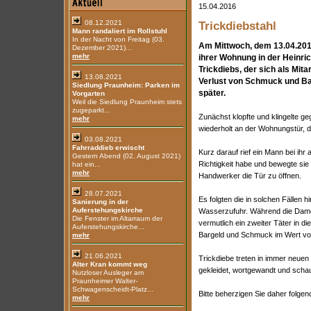
15.04.2016
08.12.2021
Trickdiebstahl
Mann randaliert im Rollstuhl
In der Nacht von Freitag (03.
Am Mittwoch, dem 13.04.2016
Dezember 2021)...
mehr
ihrer Wohnung in der Heinri
Trickdiebs, der sich als Mit
13.08.2021
Verlust von Schmuck und Bar
Siedlung Praunheim: Parken im
später.
Vorgarten
Weil die Siedlung Praunheim stets
zugeparkt...
Zunächst klopfte und klingelte g
mehr
wiederholt an der Wohnungstür, di
03.08.2021
Fahrraddieb erwischt
Kurz darauf rief ein Mann bei ihr a
Gestern Abend (02. August 2021)
Richtigkeit habe und bewegte sie
hat ein...
mehr
Handwerker die Tür zu öffnen.
28.07.2021
Es folgten die in solchen Fällen 
Sanierung in der
Auferstehungskirche
Wasserzufuhr. Während die Dame
Die Fenster im Altarraum der
vermutlich ein zweiter Täter in 
Auferstehungskirche...
Bargeld und Schmuck im Wert vo
mehr
21.06.2021
Trickdiebe treten in immer neuen 
Alter Kran kommt weg
gekleidet, wortgewandt und schau
Nutzloser Ausleger am
Praunheimer Walter-
Schwagenscheidt-Platz...
Bitte beherzigen Sie daher folge
mehr