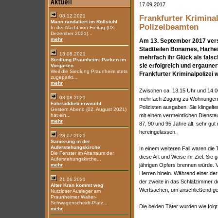
17.09.2017
08.12.2021
Frankfurter Kriminal
Mann randaliert im Rollstuhl
Polizeibeamten
In der Nacht von Freitag (03.
Dezember 2021)...
mehr
Am 13. September 2017 vers
Stadtteilen Bonames, Harhe
13.08.2021
mehrfach ihr Glück als falsc
Siedlung Praunheim: Parken im
sie erfolgreich und ergaune
Vorgarten
Weil die Siedlung Praunheim stets
Frankfurter Kriminalpolizei 
zugeparkt...
mehr
Zwischen ca. 13.15 Uhr und 14.0
03.08.2021
mehrfach Zugang zu Wohnungen z
Fahrraddieb erwischt
Polizisten ausgaben. Sie klingel
Gestern Abend (02. August 2021)
hat ein...
mit einem vermeintlichen Dienstau
mehr
87, 90 und 95 Jahre alt, sehr gut
hereingelassen.
28.07.2021
Sanierung in der
Auferstehungskirche
In einem weiteren Fall waren die 
Die Fenster im Altarraum der
diese Art und Weise ihr Ziel. Sie
Auferstehungskirche...
mehr
jährigen Opfers brennen würde. Vo
Herren hinein. Während einer der
21.06.2021
der zweite in das Schlafzimmer d
Alter Kran kommt weg
Wertsachen, um anschließend g
Nutzloser Ausleger am
Praunheimer Walter-
Schwagenscheidt-Platz...
Die beiden Täter wurden wie folg
mehr