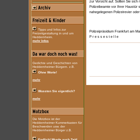
zur Vorsicht auf. Sollten Sie sich 
Polizeibeamte vor Ihrer Haustür s
nahegelegenen Polizeirevier oder
Tipps und Infos zur
Polizeipräsidium Frankfurt am Ma
Freizeitgestaltung in und um
P r e s s e s t e l l e
Heddernheim.
mehr Infos
Gedichte und Geschichten von
Heddernheimer Bürgern. z.B.
Ohne Worte!
mehr
Wussten Sie eigentlich?
mehr
Die Motzbox ist der
Heddernheimer Kummerkasten für
Beschwerden usw. der
Heddernheimer Bürger z.B.
Endlich! Wurde auch Zeit!