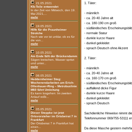
1. Täter:
21.05.2021
Kfz-Teile entwendet
In der Zeit von Mittwoch, den 19.
- männlich
Mai 2021,...
mehr
- ca. 20-40 Jahre alt
- ca. 180-190 cm groß
19.05.2021
- südländisches Erscheinungsbil
Hilfe für die Praunheimer
- normale Statur
Strolche
Nach wie vor ist unklar, ob es für
- dunkle kurze Haare
die von...
- dunkel gekleidet
mehr
- sprach Deutsch ohne Akzent
10.05.2021
Am Ende fällt der Brückendamm
2. Täter:
Sägen kreischen, Wasser spritzt
und unter...
mehr
- männlich
- ca. 20-40 Jahre alt
06.05.2021
- ca. 160-170 cm groß
Heddernheimer Steg:
Wochenendarbeiten am Erich-
- südländisches Erscheinungsbil
Ollenhauer-Ring – Metrobuslinie
- auffallend dicke Figur
M60 fährt Umleitung
- dunkle kurze Haare
Es kann losgehen: Im zweiten
Anlauf reißt...
- dunkel gekleidet
mehr
- sprach Deutsch
05.05.2021
Dieser Steppke ist jetzt
Sachdienliche Hinweise nimmt die 
Ortsvorsteher im Ortsbeirat 7 in
Telefonnummer 069/755-53111 ent
Frankfurt
Der Ortsbeirat 7 in Frankfurt hat
einen...
Da diese Masche gestern mehrfach
mehr