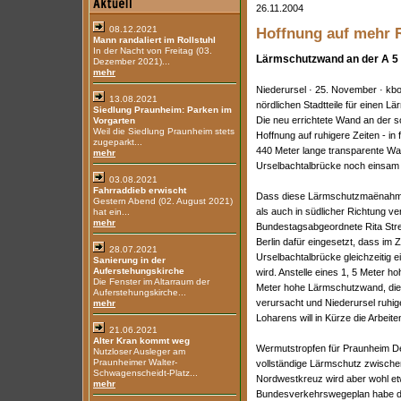
26.11.2004
08.12.2021
Hoffnung auf mehr 
Mann randaliert im Rollstuhl
In der Nacht von Freitag (03.
Lärmschutzwand an der A 5
Dezember 2021)...
mehr
Niederursel · 25. November · kb
13.08.2021
nördlichen Stadtteile für einen 
Siedlung Praunheim: Parken im
Die neu errichtete Wand an der 
Vorgarten
Weil die Siedlung Praunheim stets
Hoffnung auf ruhigere Zeiten - in
zugeparkt...
440 Meter lange transparente Wan
mehr
Urselbachtalbrücke noch einsam
03.08.2021
Fahrraddieb erwischt
Dass diese Lärmschutzmaënahme a
Gestern Abend (02. August 2021)
als auch in südlicher Richtung ver
hat ein...
mehr
Bundestagsabgeordnete Rita Stre
Berlin dafür eingesetzt, dass im
28.07.2021
Urselbachtalbrücke gleichzeitig e
Sanierung in der
Auferstehungskirche
wird. Anstelle eines 1, 5 Meter h
Die Fenster im Altarraum der
Meter hohe Lärmschutzwand, die
Auferstehungskirche...
verursacht und Niederursel ruhig
mehr
Loharens will in Kürze die Arbeit
21.06.2021
Alter Kran kommt weg
Wermutstropfen für Praunheim D
Nutzloser Ausleger am
Praunheimer Walter-
vollständige Lärmschutz zwisc
Schwagenscheidt-Platz...
Nordwestkreuz wird aber wohl etw
mehr
Bundesverkehrswegeplan habe de