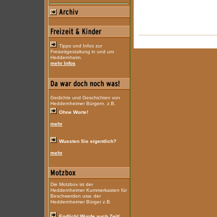
Tipps und Infos zur
Freizeitgestaltung in und um
Heddernheim.
mehr Infos
Gedichte und Geschichten von
Heddernheimer Bürgern. z.B.
Ohne Worte!
mehr
Wussten Sie eigentlich?
mehr
Die Motzbox ist der
Heddernheimer Kummerkasten für
Beschwerden usw. der
Heddernheimer Bürger z.B.
Endlich! Wurde auch Zeit!