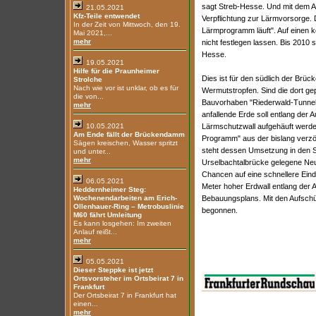
sagt Streb-Hesse. Und mit dem Au
21.05.2021
Kfz-Teile entwendet
Verpflichtung zur Lärmvorsorge. 
In der Zeit von Mittwoch, den 19.
Lärmprogramm läuft". Auf einen ko
Mai 2021,...
mehr
nicht festlegen lassen. Bis 2010 s
Hesse.
19.05.2021
Hilfe für die Praunheimer
Dies ist für den südlich der Brüc
Strolche
Nach wie vor ist unklar, ob es für
Wermutstropfen. Sind die dort 
die von...
Bauvorhaben "Riederwald-Tunnel
mehr
anfallende Erde soll entlang der
10.05.2021
Lärmschutzwall aufgehäuft werden
Am Ende fällt der Brückendamm
Programm" aus der bislang verzög
Sägen kreischen, Wasser spritzt
steht dessen Umsetzung in den S
und unter...
mehr
Urselbachtalbrücke gelegene Ne
Chancen auf eine schnellere Ein
06.05.2021
Meter hoher Erdwall entlang der A
Heddernheimer Steg:
Wochenendarbeiten am Erich-
Bebauungsplans. Mit den Aufschü
Ollenhauer-Ring – Metrobuslinie
begonnen.
M60 fährt Umleitung
Es kann losgehen: Im zweiten
Anlauf reißt...
mehr
05.05.2021
Dieser Steppke ist jetzt
Ortsvorsteher im Ortsbeirat 7 in
Frankfurt
Der Ortsbeirat 7 in Frankfurt hat
einen...
mehr