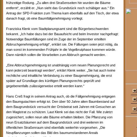
frühzeitige Rodung. „Zu allen drei Straßenseiten hin wurden die Bäume
entfernt“, erzählt er. „Nun sieht das Grundstück noch schäbiger aus.“ Ein
Antrag der SPD-Fraktion zum Thema kam ebenfalls auf den Tisch, der etwa
danach fragt, ob eine Baumfällgenehmigung vorliegt.
Franziska Klenk vom Stadtplanungsamt sind die Bürgerbeschwerden
bekannt. „Ich habe dazu bei der Bauaufsicht und beim Investor nachgefragt:
Notwendige Baumfällungen sind im Zuge der im September erteilten
Abbruchgenehmigung erfolgt“, erklärt sie. Die Fällungen seien jetzt nötig, da
man sonst im kommenden Frühjahr in die Vogelbrutphase kommen würde.
Dann nämlich sollen die Vorarbeiten zum Abbruch gemacht werden.
„Eine Abbruchgenehmigung ist unabhängig vom neuen Planungsrecht und
kann jederzeit beantragt werden“, erklärt Klenk weiter. „Sie hat auch keine
rechtliche und inhaltliche Verbindung zu einer Baugenehmigung, die erst
später auf Grundlage des künftigen Planungsrechts geprüft und
gegebenenfalls zulässigerweise erteilt werden kann.“
Hans Creß fragt in seinem Antrag auch, ob die Fällgenehmigung entgegen
den Baumgutachten erfolgt ist. Den über 50 Jahre alten Baumbestand auf
dem Baugrundstück versucht der Ortsbeirat seit Jahren mit Gesuchen an
den Magistrat zu schützen. Laut Klenk sei das nicht der Fall. Wie zuletzt
zugesichert, sollen neun alte Bäume erhalten bleiben. Die Pflanzung von
neun Ersatzbäumen auf dem Baugrundstück und drei weiteren im
öffentlichen Straßenraum sind ebenfalls weiterhin vorgesehen. „Die
Neupflanzungen sollen das Bild des baumumstandenen Areals