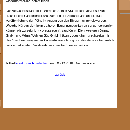
wiederherstellen“, betont Klenk.
Der Bebauungsplan soll im Sommer 2019 in Kraft treten. Voraussetzung
dafür ist unter anderem die Auswertung der Stellungnahmen, die nach
Veröffentlichung der Pläne im August von den Bürgern eingeholt wurden.
„Welche Hürden sich beim späteren Bauantragsverfahren sonst noch stellen,
können wir zurzeit nicht voraussagen“, sagt Klenk. Die Investoren Bamac
GmbH und Wilma Wohnen Süd GmbH hätten zugesichert, „rechtzeitig mit
den Anwohnern wegen der Baustelleneinrichtung und des dann sicher zeitlich
besser bekannten Zeitablaufs zu sprechen“, versichert sie.
Artikel
Frankfurter Rundschau
, vom 05.12.2018. Von Laura Franz
zurück