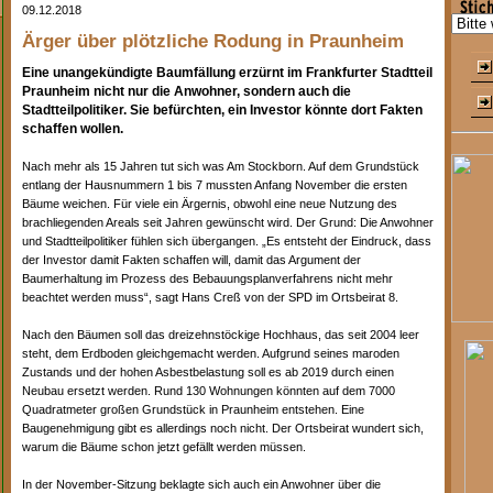
09.12.2018
Ärger über plötzliche Rodung in Praunheim
Eine unangekündigte Baumfällung erzürnt im Frankfurter Stadtteil
Praunheim nicht nur die Anwohner, sondern auch die
Stadtteilpolitiker. Sie befürchten, ein Investor könnte dort Fakten
schaffen wollen.
Nach mehr als 15 Jahren tut sich was Am Stockborn. Auf dem Grundstück
entlang der Hausnummern 1 bis 7 mussten Anfang November die ersten
Bäume weichen. Für viele ein Ärgernis, obwohl eine neue Nutzung des
brachliegenden Areals seit Jahren gewünscht wird. Der Grund: Die Anwohner
und Stadtteilpolitiker fühlen sich übergangen. „Es entsteht der Eindruck, dass
der Investor damit Fakten schaffen will, damit das Argument der
Baumerhaltung im Prozess des Bebauungsplanverfahrens nicht mehr
beachtet werden muss“, sagt Hans Creß von der SPD im Ortsbeirat 8.
Nach den Bäumen soll das dreizehnstöckige Hochhaus, das seit 2004 leer
steht, dem Erdboden gleichgemacht werden. Aufgrund seines maroden
Zustands und der hohen Asbestbelastung soll es ab 2019 durch einen
Neubau ersetzt werden. Rund 130 Wohnungen könnten auf dem 7000
Quadratmeter großen Grundstück in Praunheim entstehen. Eine
Baugenehmigung gibt es allerdings noch nicht. Der Ortsbeirat wundert sich,
warum die Bäume schon jetzt gefällt werden müssen.
In der November-Sitzung beklagte sich auch ein Anwohner über die