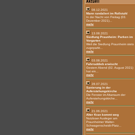
08.12.2021
Mann randaliert im Rollstuhl
In der Nacht von Freitag (03.
Dezember 2021)...
mehr
13.08.2021
Siedlung Praunheim: Parken im
Vorgarten
Weil die Siedlung Praunheim stets
zugeparkt...
mehr
03.08.2021
Fahrraddieb erwischt
Gestern Abend (02. August 2021)
hat ein...
mehr
28.07.2021
Sanierung in der
Auferstehungskirche
Die Fenster im Altarraum der
Auferstehungskirche...
mehr
21.06.2021
Alter Kran kommt weg
Nutzloser Ausleger am
Praunheimer Walter-
Schwagenscheidt-Platz...
mehr