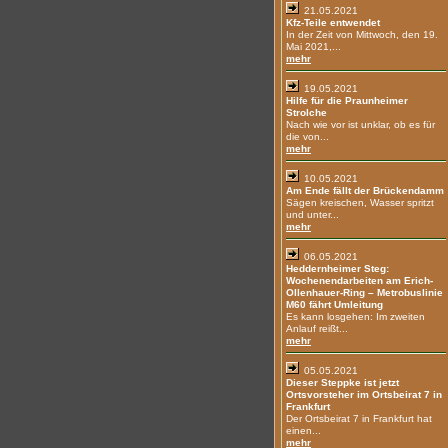
21.05.2021
Kfz-Teile entwendet
In der Zeit von Mittwoch, den 19.
Mai 2021,...
mehr
19.05.2021
Hilfe für die Praunheimer
Strolche
Nach wie vor ist unklar, ob es für
die von...
mehr
10.05.2021
Am Ende fällt der Brückendamm
Sägen kreischen, Wasser spritzt
und unter...
mehr
06.05.2021
Heddernheimer Steg:
Wochenendarbeiten am Erich-
Ollenhauer-Ring – Metrobuslinie
M60 fährt Umleitung
Es kann losgehen: Im zweiten
Anlauf reißt...
mehr
05.05.2021
Dieser Steppke ist jetzt
Ortsvorsteher im Ortsbeirat 7 in
Frankfurt
Der Ortsbeirat 7 in Frankfurt hat
einen...
mehr