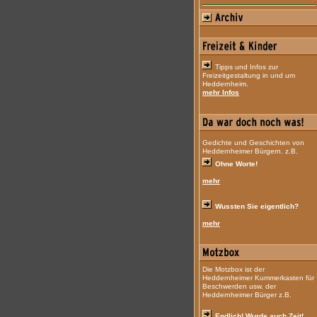
Tipps und Infos zur
Freizeitgestaltung in und um
Heddernheim.
mehr Infos
Gedichte und Geschichten von
Heddernheimer Bürgern. z.B.
Ohne Worte!
mehr
Wussten Sie eigentlich?
mehr
Die Motzbox ist der
Heddernheimer Kummerkasten für
Beschwerden usw. der
Heddernheimer Bürger z.B.
Endlich! Wurde auch Zeit!