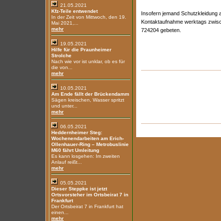
21.05.2021
Kfz-Teile entwendet
Insofern jemand Schutzkleidung 
In der Zeit von Mittwoch, den 19.
Kontaktaufnahme werktags zwisch
Mai 2021,...
mehr
724204 gebeten.
19.05.2021
Hilfe für die Praunheimer
Strolche
Nach wie vor ist unklar, ob es für
die von...
mehr
10.05.2021
Am Ende fällt der Brückendamm
Sägen kreischen, Wasser spritzt
und unter...
mehr
06.05.2021
Heddernheimer Steg:
Wochenendarbeiten am Erich-
Ollenhauer-Ring – Metrobuslinie
M60 fährt Umleitung
Es kann losgehen: Im zweiten
Anlauf reißt...
mehr
05.05.2021
Dieser Steppke ist jetzt
Ortsvorsteher im Ortsbeirat 7 in
Frankfurt
Der Ortsbeirat 7 in Frankfurt hat
einen...
mehr