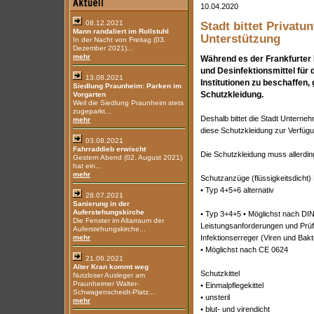
10.04.2020
08.12.2021
Stadt bittet Privat
Mann randaliert im Rollstuhl
Unterstützung
In der Nacht von Freitag (03.
Dezember 2021)...
mehr
Während es der Frankfurter
und Desinfektionsmittel für
13.08.2021
Institutionen zu beschaffen,
Siedlung Praunheim: Parken im
Schutzkleidung.
Vorgarten
Weil die Siedlung Praunheim stets
zugeparkt...
Deshalb bittet die Stadt Unterne
mehr
diese Schutzkleidung zur Verfügu
03.08.2021
Fahrraddieb erwischt
Die Schutzkleidung muss allerdings
Gestern Abend (02. August 2021)
hat ein...
mehr
Schutzanzüge (flüssigkeitsdicht) K
• Typ 4+5+6 alternativ
28.07.2021
Sanierung in der
Auferstehungskirche
• Typ 3+4+5 • Möglichst nach DI
Die Fenster im Altarraum der
Leistungsanforderungen und Prüf
Auferstehungskirche...
mehr
Infektionserreger (Viren und Bakt
• Möglichst nach CE 0624
21.06.2021
Alter Kran kommt weg
Schutzkittel
Nutzloser Ausleger am
Praunheimer Walter-
• Einmalpflegekittel
Schwagenscheidt-Platz...
• unsteril
mehr
• blut- und virendicht