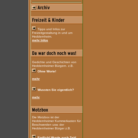
Tipps und Infos zur
Freizeitgestaltung in und um
Heddernheim.
mehr Infos
Gedichte und Geschichten von
Heddernheimer Bürgern. z.B.
Ohne Worte!
mehr
Wussten Sie eigentlich?
mehr
Die Motzbox ist der
Heddernheimer Kummerkasten für
Beschwerden usw. der
Heddernheimer Bürger z.B.
Endlich! Wurde auch Zeit!