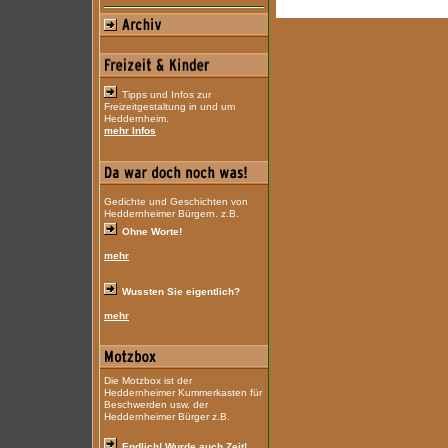
Tipps und Infos zur
Freizeitgestaltung in und um
Heddernheim.
mehr Infos
Gedichte und Geschichten von
Heddernheimer Bürgern. z.B.
Ohne Worte!
mehr
Wussten Sie eigentlich?
mehr
Die Motzbox ist der
Heddernheimer Kummerkasten für
Beschwerden usw. der
Heddernheimer Bürger z.B.
Endlich! Wurde auch Zeit!