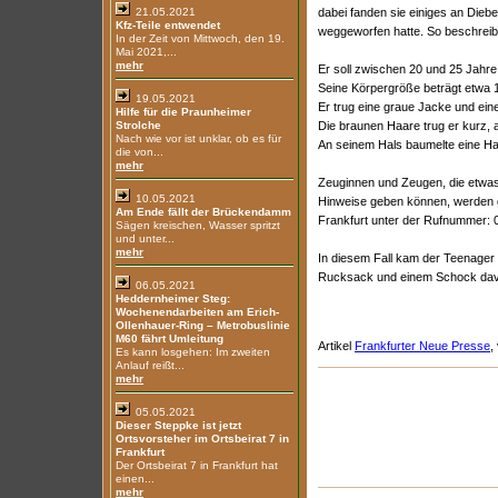
21.05.2021
dabei fanden sie einiges an Dieb
Kfz-Teile entwendet
weggeworfen hatte. So beschreibt
In der Zeit von Mittwoch, den 19.
Mai 2021,...
mehr
Er soll zwischen 20 und 25 Jahre 
Seine Körpergröße beträgt etwa 1
19.05.2021
Er trug eine graue Jacke und ein
Hilfe für die Praunheimer
Strolche
Die braunen Haare trug er kurz, a
Nach wie vor ist unklar, ob es für
An seinem Hals baumelte eine Hal
die von...
mehr
Zeuginnen und Zeugen, die etwa
10.05.2021
Hinweise geben können, werden ge
Am Ende fällt der Brückendamm
Frankfurt unter der Rufnummer: 
Sägen kreischen, Wasser spritzt
und unter...
mehr
In diesem Fall kam der Teenager 
Rucksack und einem Schock da
06.05.2021
Heddernheimer Steg:
Wochenendarbeiten am Erich-
Ollenhauer-Ring – Metrobuslinie
M60 fährt Umleitung
Artikel
Frankfurter Neue Presse
,
Es kann losgehen: Im zweiten
Anlauf reißt...
mehr
05.05.2021
Dieser Steppke ist jetzt
Ortsvorsteher im Ortsbeirat 7 in
Frankfurt
Der Ortsbeirat 7 in Frankfurt hat
einen...
mehr