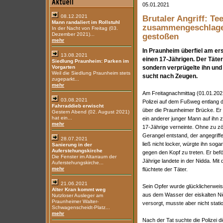
05.01.2021
08.12.2021
Brutaler Angriff: Te
Mann randaliert im Rollstuhl
zusammengeschlagen
In der Nacht von Freitag (03.
Dezember 2021)...
gestoßen
mehr
In Praunheim überfiel am er
13.08.2021
einen 17-Jährigen. Der Täter
Siedlung Praunheim: Parken im
Vorgarten
sondern verprügelte ihn und w
Weil die Siedlung Praunheim stets
sucht nach Zeugen.
zugeparkt...
mehr
Am Freitagnachmittag (01.01.202
03.08.2021
Polizei auf dem Fußweg entlang d
Fahrraddieb erwischt
über die Praunheimer Brücke. Er t
Gestern Abend (02. August 2021)
hat ein...
ein anderer junger Mann auf ihn
mehr
17-Jährige verneinte. Ohne zu zög
Gerangel entstand, der angegriff
28.07.2021
ließ nicht locker, würgte ihn sog
Sanierung in der
Auferstehungskirche
gegen den Kopf zu treten. Er befö
Die Fenster im Altarraum der
Jährige landete in der Nidda. M
Auferstehungskirche...
mehr
flüchtete der Täter.
21.06.2021
Sein Opfer wurde glücklicherweise
Alter Kran kommt weg
aus dem Wasser der eiskalten N
Nutzloser Ausleger am
Praunheimer Walter-
versorgt, musste aber nicht sta
Schwagenscheidt-Platz...
mehr
Nach der Tat suchte die Polizei 