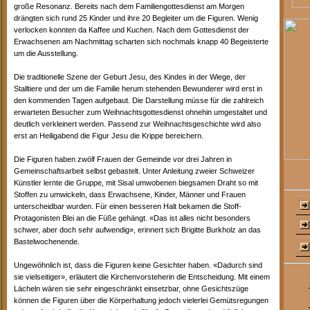
große Resonanz. Bereits nach dem Familiengottesdienst am Morgen
drängten sich rund 25 Kinder und ihre 20 Begleiter um die Figuren. Wenig
verlocken konnten da Kaffee und Kuchen. Nach dem Gottesdienst der
Erwachsenen am Nachmittag scharten sich nochmals knapp 40 Begeisterte
um die Ausstellung.
Die traditionelle Szene der Geburt Jesu, des Kindes in der Wiege, der
Stalltiere und der um die Familie herum stehenden Bewunderer wird erst in
den kommenden Tagen aufgebaut. Die Darstellung müsse für die zahlreich
erwarteten Besucher zum Weihnachtsgottesdienst ohnehin umgestaltet und
deutlich verkleinert werden. Passend zur Weihnachtsgeschichte wird also
erst an Heiligabend die Figur Jesu die Krippe bereichern.
Die Figuren haben zwölf Frauen der Gemeinde vor drei Jahren in
Gemeinschaftsarbeit selbst gebastelt. Unter Anleitung zweier Schweizer
Künstler lernte die Gruppe, mit Sisal umwobenen biegsamen Draht so mit
Stoffen zu umwickeln, dass Erwachsene, Kinder, Männer und Frauen
unterscheidbar wurden. Für einen besseren Halt bekamen die Stoff-
Protagonisten Blei an die Füße gehängt. «Das ist alles nicht besonders
schwer, aber doch sehr aufwendig», erinnert sich Brigitte Burkholz an das
Bastelwochenende.
Ungewöhnlich ist, dass die Figuren keine Gesichter haben. «Dadurch sind
sie vielseitiger», erläutert die Kirchenvorsteherin die Entscheidung. Mit einem
Lächeln wären sie sehr eingeschränkt einsetzbar, ohne Gesichtszüge
können die Figuren über die Körperhaltung jedoch vielerlei Gemütsregungen