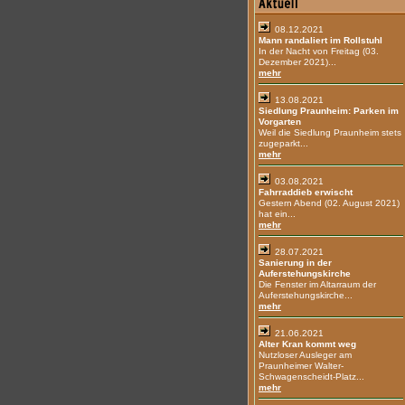
08.12.2021
Mann randaliert im Rollstuhl
In der Nacht von Freitag (03.
Dezember 2021)...
mehr
13.08.2021
Siedlung Praunheim: Parken im
Vorgarten
Weil die Siedlung Praunheim stets
zugeparkt...
mehr
03.08.2021
Fahrraddieb erwischt
Gestern Abend (02. August 2021)
hat ein...
mehr
28.07.2021
Sanierung in der
Auferstehungskirche
Die Fenster im Altarraum der
Auferstehungskirche...
mehr
21.06.2021
Alter Kran kommt weg
Nutzloser Ausleger am
Praunheimer Walter-
Schwagenscheidt-Platz...
mehr