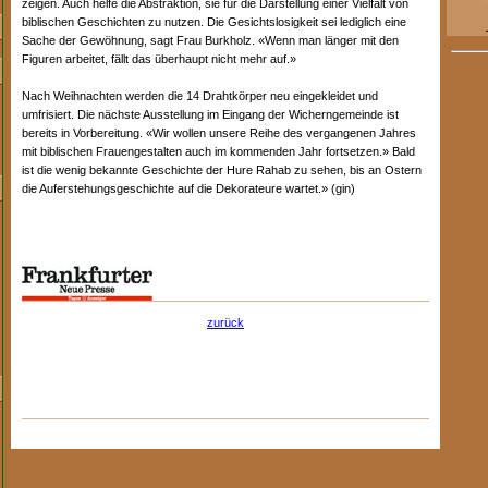
zeigen. Auch helfe die Abstraktion, sie für die Darstellung einer Vielfalt von
biblischen Geschichten zu nutzen. Die Gesichtslosigkeit sei lediglich eine
Sache der Gewöhnung, sagt Frau Burkholz. «Wenn man länger mit den
Figuren arbeitet, fällt das überhaupt nicht mehr auf.»
Nach Weihnachten werden die 14 Drahtkörper neu eingekleidet und
umfrisiert. Die nächste Ausstellung im Eingang der Wicherngemeinde ist
bereits in Vorbereitung. «Wir wollen unsere Reihe des vergangenen Jahres
mit biblischen Frauengestalten auch im kommenden Jahr fortsetzen.» Bald
ist die wenig bekannte Geschichte der Hure Rahab zu sehen, bis an Ostern
die Auferstehungsgeschichte auf die Dekorateure wartet.» (gin)
zurück