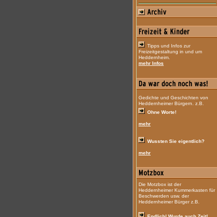
Tipps und Infos zur
Freizeitgestaltung in und um
Heddernheim.
mehr Infos
Gedichte und Geschichten von
Heddernheimer Bürgern. z.B.
Ohne Worte!
mehr
Wussten Sie eigentlich?
mehr
Die Motzbox ist der
Heddernheimer Kummerkasten für
Beschwerden usw. der
Heddernheimer Bürger z.B.
Endlich! Wurde auch Zeit!