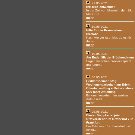
21.05.2021
Kfz-Teile entwendet
In der Zeit von Mittwoch, den 19.
Mai 2021,...
mehr
19.05.2021
Hilfe für die Praunheimer
Strolche
Nach wie vor ist unklar, ob es für
die von...
mehr
10.05.2021
Am Ende fällt der Brückendamm
Sägen kreischen, Wasser spritzt
und unter...
mehr
06.05.2021
Heddernheimer Steg:
Wochenendarbeiten am Erich-
Ollenhauer-Ring – Metrobuslinie
M60 fährt Umleitung
Es kann losgehen: Im zweiten
Anlauf reißt...
mehr
05.05.2021
Dieser Steppke ist jetzt
Ortsvorsteher im Ortsbeirat 7 in
Frankfurt
Der Ortsbeirat 7 in Frankfurt hat
einen...
mehr