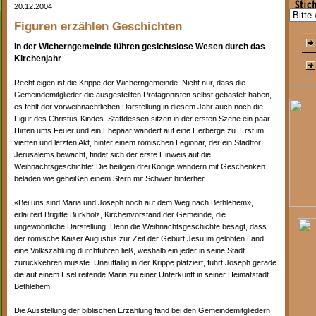
20.12.2004
Figuren erzählen Geschichten
In der Wicherngemeinde führen gesichtslose Wesen durch das
Kirchenjahr
Recht eigen ist die Krippe der Wicherngemeinde. Nicht nur, dass die
Gemeindemitglieder die ausgestellten Protagonisten selbst gebastelt haben,
es fehlt der vorweihnachtlichen Darstellung in diesem Jahr auch noch die
Figur des Christus-Kindes. Stattdessen sitzen in der ersten Szene ein paar
Hirten ums Feuer und ein Ehepaar wandert auf eine Herberge zu. Erst im
vierten und letzten Akt, hinter einem römischen Legionär, der ein Stadttor
Jerusalems bewacht, findet sich der erste Hinweis auf die
Weihnachtsgeschichte: Die heiligen drei Könige wandern mit Geschenken
beladen wie geheißen einem Stern mit Schweif hinterher.
«Bei uns sind Maria und Joseph noch auf dem Weg nach Bethlehem»,
erläutert Brigitte Burkholz, Kirchenvorstand der Gemeinde, die
ungewöhnliche Darstellung. Denn die Weihnachtsgeschichte besagt, dass
der römische Kaiser Augustus zur Zeit der Geburt Jesu im gelobten Land
eine Volkszählung durchführen ließ, weshalb ein jeder in seine Stadt
zurückkehren musste. Unauffällig in der Krippe platziert, führt Joseph gerade
die auf einem Esel reitende Maria zu einer Unterkunft in seiner Heimatstadt
Bethlehem.
Die Ausstellung der biblischen Erzählung fand bei den Gemeindemitgliedern