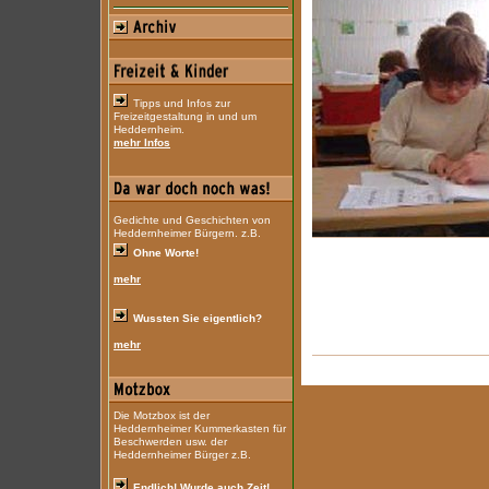
Tipps und Infos zur
Freizeitgestaltung in und um
Heddernheim.
mehr Infos
Gedichte und Geschichten von
Heddernheimer Bürgern. z.B.
Ohne Worte!
mehr
Wussten Sie eigentlich?
mehr
Die Motzbox ist der
Heddernheimer Kummerkasten für
Beschwerden usw. der
Heddernheimer Bürger z.B.
Endlich! Wurde auch Zeit!