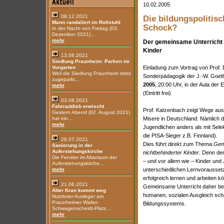
10.02.2005
08.12.2021
Die bildungspolitis
Mann randaliert im Rollstuhl
Schock?
In der Nacht von Freitag (03.
Dezember 2021)...
mehr
Der gemeinsame Unterricht 
Kinder
13.08.2021
Siedlung Praunheim: Parken im
Vorgarten
Einladung zum Vortrag von Prof. D
Weil die Siedlung Praunheim stets
Sonderpädagogik der J.-W. Goeth
zugeparkt...
2005
, 20:00 Uhr, in der Aula der
mehr
(Eintritt frei)
03.08.2021
Fahrraddieb erwischt
Prof. Katzenbach zeigt Wege aus
Gestern Abend (02. August 2021)
hat ein...
Misere in Deutschland: Nämlich d
mehr
Jugendlichen anders als mit Sel
die PISA-Sieger z.B. Finnland).
28.07.2021
Dies führt direkt zum Thema
Geme
Sanierung in der
Auferstehungskirche
nichtbehinderter Kinder
. Denn de
Die Fenster im Altarraum der
– und vor allem wie – Kinder un
Auferstehungskirche...
mehr
unterschiedlichen Lernvorauss
erfolgreich lernen und arbeiten k
21.06.2021
Gemeinsame Unterricht daher bei
Alter Kran kommt weg
humanen, sozialen Ausgleich scha
Nutzloser Ausleger am
Praunheimer Walter-
Bildungssystems.
Schwagenscheidt-Platz...
mehr