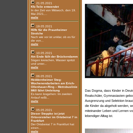
21.05.2021
Kfz-Teile entwendet
In der Zeit von Mittwoch, den 19.
Mai 2021,...
mehr
19.05.2021
Hilfe für die Praunheimer
Strolche
Nach wie vor ist unklar, ob es für
die von...
mehr
10.05.2021
Am Ende fällt der Brückendamm
Sägen kreischen, Wasser spritzt
und unter...
mehr
06.05.2021
Heddernheimer Steg:
Wochenendarbeiten am Erich-
Ollenhauer-Ring – Metrobuslinie
M60 fährt Umleitung
Das Dogma, dass Kinder in Deuts
Es kann losgehen: Im zweiten
Realschüler, Gymnasiasten gebore
Anlauf reißt...
Ausgrenzung und Selektion brauche
mehr
die Kinder da abgeholt werden, w
05.05.2021
miteinander Leben und Lernen vo
Dieser Steppke ist jetzt
lebendiger Alltag ist.
Ortsvorsteher im Ortsbeirat 7 in
Frankfurt
Der Ortsbeirat 7 in Frankfurt hat
einen...
mehr