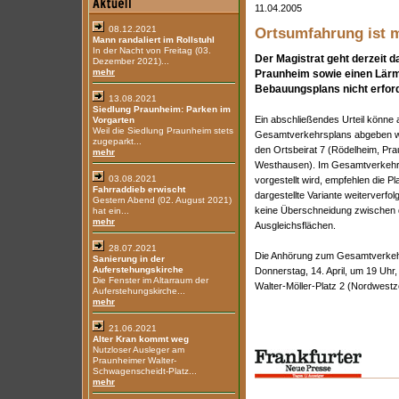
11.04.2005
08.12.2021
Ortsumfahrung ist 
Mann randaliert im Rollstuhl
In der Nacht von Freitag (03.
Der Magistrat geht derzeit 
Dezember 2021)...
mehr
Praunheim sowie einen Lärm
Bebauungsplans nicht erforde
13.08.2021
Siedlung Praunheim: Parken im
Ein abschließendes Urteil könne
Vorgarten
Weil die Siedlung Praunheim stets
Gesamtverkehrsplans abgeben wer
zugeparkt...
den Ortsbeirat 7 (Rödelheim, Pra
mehr
Westhausen). Im Gesamtverkehrsp
03.08.2021
vorgestellt wird, empfehlen die P
Fahrraddieb erwischt
dargestellte Variante weiterverfol
Gestern Abend (02. August 2021)
keine Überschneidung zwischen 
hat ein...
mehr
Ausgleichsflächen.
28.07.2021
Die Anhörung zum Gesamtverkehrs
Sanierung in der
Auferstehungskirche
Donnerstag, 14. April, um 19 Uhr
Die Fenster im Altarraum der
Walter-Möller-Platz 2 (Nordwestz
Auferstehungskirche...
mehr
21.06.2021
Alter Kran kommt weg
Nutzloser Ausleger am
Praunheimer Walter-
Schwagenscheidt-Platz...
mehr