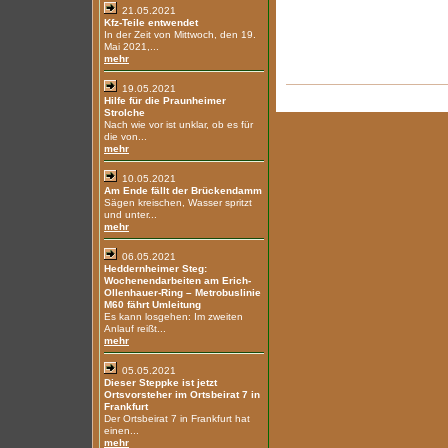
21.05.2021
Kfz-Teile entwendet
In der Zeit von Mittwoch, den 19.
Mai 2021,...
mehr
19.05.2021
Hilfe für die Praunheimer
Strolche
Nach wie vor ist unklar, ob es für
die von...
mehr
10.05.2021
Am Ende fällt der Brückendamm
Sägen kreischen, Wasser spritzt
und unter...
mehr
06.05.2021
Heddernheimer Steg:
Wochenendarbeiten am Erich-
Ollenhauer-Ring – Metrobuslinie
M60 fährt Umleitung
Es kann losgehen: Im zweiten
Anlauf reißt...
mehr
05.05.2021
Dieser Steppke ist jetzt
Ortsvorsteher im Ortsbeirat 7 in
Frankfurt
Der Ortsbeirat 7 in Frankfurt hat
einen...
mehr