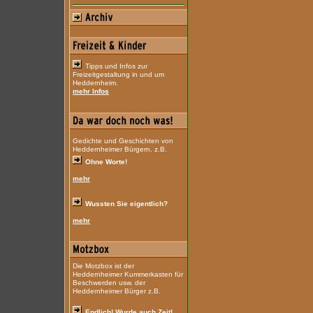
Tipps und Infos zur
Freizeitgestaltung in und um
Heddernheim.
mehr Infos
Gedichte und Geschichten von
Heddernheimer Bürgern. z.B.
Ohne Worte!
mehr
Wussten Sie eigentlich?
mehr
Die Motzbox ist der
Heddernheimer Kummerkasten für
Beschwerden usw. der
Heddernheimer Bürger z.B.
Endlich! Wurde auch Zeit!