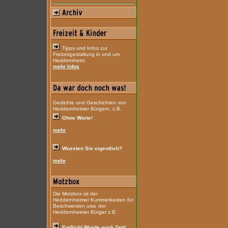
Tipps und Infos zur
Freizeitgestaltung in und um
Heddernheim.
mehr Infos
Gedichte und Geschichten von
Heddernheimer Bürgern. z.B.
Ohne Worte!
mehr
Wussten Sie eigentlich?
mehr
Die Motzbox ist der
Heddernheimer Kummerkasten für
Beschwerden usw. der
Heddernheimer Bürger z.B.
Endlich! Wurde auch Zeit!