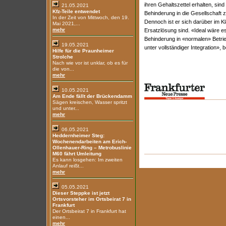
ihren Gehaltszettel erhalten, sind
21.05.2021
Kfz-Teile entwendet
Behinderung in die Gesellschaft z
In der Zeit von Mittwoch, den 19.
Dennoch ist er sich darüber im K
Mai 2021,...
mehr
Ersatzlösung sind. «Ideal wäre e
Behinderung in «normalen» Betrie
19.05.2021
unter vollständiger Integration», b
Hilfe für die Praunheimer
Strolche
Nach wie vor ist unklar, ob es für
die von...
mehr
10.05.2021
Am Ende fällt der Brückendamm
Sägen kreischen, Wasser spritzt
und unter...
mehr
06.05.2021
Heddernheimer Steg:
Wochenendarbeiten am Erich-
Ollenhauer-Ring – Metrobuslinie
M60 fährt Umleitung
Es kann losgehen: Im zweiten
Anlauf reißt...
mehr
05.05.2021
Dieser Steppke ist jetzt
Ortsvorsteher im Ortsbeirat 7 in
Frankfurt
Der Ortsbeirat 7 in Frankfurt hat
einen...
mehr