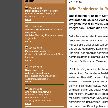
27.06.2005
08.12.2021
Wie Behinderte in P
Mann randaliert im Rollstuhl
In der Nacht von Freitag (03.
Das Besondere an dem Som
Dezember 2021)...
mehr
Werkstätten ist, dass viele
um gemeinsam zu feiern. «D
13.08.2021
Integration», betont die ehren
Siedlung Praunheim: Parken im
Vorgarten
Weil die Siedlung Praunheim stets
Beim Sommerfest der Praunheim
zugeparkt...
Besucher voll auf ihre Kosten. E
mehr
kulinarische Genüsse wurden de
03.08.2021
gab es die Möglichkeit, Kontakt
Fahrraddieb erwischt
und sich über die Arbeit der Wer
Gestern Abend (02. August 2021)
sorgte die Band «Fullstop», die
hat ein...
mehr
Pur das Publikum zum Mitsingen 
28.07.2021
Rolf Föller (55) ist seit zehn Ja
Sanierung in der
Auferstehungskirche
Werkstätten. Der studierte Sozi
Die Fenster im Altarraum der
zwischen 18 und 65 Jahren mit ge
Auferstehungskirche...
arbeiten. Und die Aufgabe mach
mehr
bekommt ein tollen Rücklauf von 
21.06.2021
sind sehr ehrlich und sozial. Wenn
Alter Kran kommt weg
andere auf», erläutert er. Als be
Nutzloser Ausleger am
Praunheimer Walter-
mit seiner Arbeit etwas Sinnvolle
Schwagenscheidt-Platz...
entwickeln die Behinderten Selb
mehr
und haben das Gefühl, gebrauch