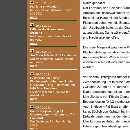
nichts geändert.
21.05.2021
Kfz-Teile entwendet
Der Lärmschutz für die vier Stadtt
In der Zeit von Mittwoch, den 19.
Arbeiten am Riederwaldtunnel ab,
Mai 2021,...
mehr
Bornheimer Hang mit der Autobah
Planungen sehen vor, die Erdmas
19.05.2021
der Urselbachbrücke, an der Osts
Hilfe für die Praunheimer
aufzuschütten. Damit wäre den A
Strolche
Nach wie vor ist unklar, ob es für
und Niederursel geholfen.
die von...
mehr
Doch der Magistrat wagt keine P
10.05.2021
Planfeststellungsverfahren für de
Am Ende fällt der Brückendamm
Anhörungsphase. Wahrscheinlich 
Sägen kreischen, Wasser spritzt
überhaupt realisiert wird, auch n
und unter...
mehr
werden.
06.05.2021
Vor diesem Hintergrund ruft der 
Heddernheimer Steg:
Wochenendarbeiten am Erich-
Zwischenlösung. Im Interesse ein
Ollenhauer-Ring – Metrobuslinie
zwischen 22 und 6 Uhr Tempo 100
M60 fährt Umleitung
Radarüberwachungsanlage kontroll
Es kann losgehen: Im zweiten
Anlauf reißt...
May-Siedlung vor. Für die Gema
mehr
Bebauungsplan für Lärmschutzanlag
Auch in diesem Fall lässt er off
05.05.2021
Dieser Steppke ist jetzt
kann. Südlich von Kalbach hat i
Ortsvorsteher im Ortsbeirat 7 in
Erdwalls begonnen, mit dem der
Frankfurt
Überführung im Verlauf der Land
Der Ortsbeirat 7 in Frankfurt hat
einen...
Initiative geht hier allerdings von
mehr