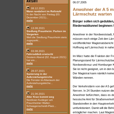
06.07.2005
08.12.2021
Anwohner der A 5 m
Mann randaliert im Rollstuhl
Lärmschutz warten
In der Nacht von Freitag (03.
Dezember 2021)...
mehr
Bürger sollen sich gedulden,
Riederwaldtunnel beginnen / 
13.08.2021
Siedlung Praunheim: Parken im
Vorgarten
Anwohner in der Nordweststadt, 
Weil die Siedlung Praunheim stets
müssen noch einige Zeit den Lärm
zugeparkt...
veröffentlichter Magistratsberich
mehr
Hoffnung auf Lärmschutz in nahe
03.08.2021
Fahrraddieb erwischt
Im März hatte die Fraktion der F
Gestern Abend (02. August 2021)
hat ein...
Planungsstand für Lärmschutzbaut
mehr
Nordwestkreuz und Homburger Kreu
Sie ist nicht geeignet, um in den
28.07.2021
Der Magistrat kann nämlich kein
Sanierung in der
Auferstehungskirche
Wänden nennen.
Die Fenster im Altarraum der
Auferstehungskirche...
mehr
Der Verkehrslärm von der A 5 geh
Nerven. In 24 Stunden nutzen di
21.06.2021
Anwohner befürchten, dass es d
Alter Kran kommt weg
hessische Amt für Straßenverkeh
Nutzloser Ausleger am
Praunheimer Walter-
Standstreifen in den Hauptverkeh
Schwagenscheidt-Platz...
umfunktioniert. Damit will die Be
mehr
erträglicher machen. Laut Magist