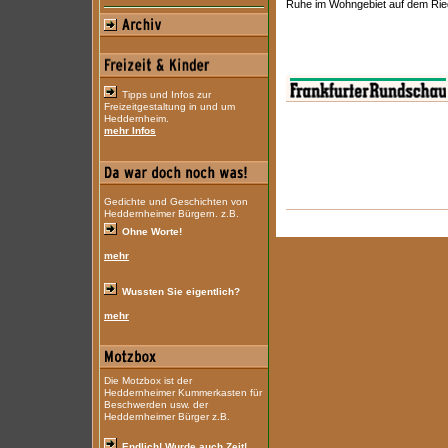
Ruhe im Wohngebiet auf dem Ried
Tipps und Infos zur
Freizeitgestaltung in und um
Heddernheim.
mehr Infos
Gedichte und Geschichten von
Heddernheimer Bürgern. z.B.
Ohne Worte!
mehr
Wussten Sie eigentlich?
mehr
Die Motzbox ist der
Heddernheimer Kummerkasten für
Beschwerden usw. der
Heddernheimer Bürger z.B.
Endlich! Wurde auch Zeit!