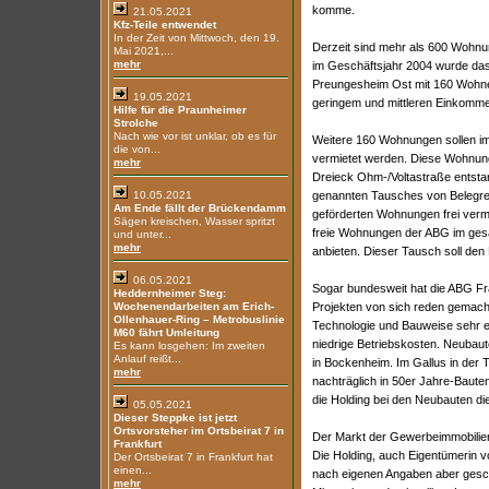
komme.
21.05.2021
Kfz-Teile entwendet
In der Zeit von Mittwoch, den 19.
Derzeit sind mehr als 600 Wohnung
Mai 2021,...
mehr
im Geschäftsjahr 2004 wurde das
Preungesheim Ost mit 160 Wohnei
19.05.2021
geringem und mittleren Einkomme
Hilfe für die Praunheimer
Strolche
Nach wie vor ist unklar, ob es für
Weitere 160 Wohnungen sollen im
die von...
vermietet werden. Diese Wohnunge
mehr
Dreieck Ohm-/Voltastraße entstan
10.05.2021
genannten Tausches von Belegrech
Am Ende fällt der Brückendamm
geförderten Wohnungen frei verm
Sägen kreischen, Wasser spritzt
freie Wohnungen der ABG im ges
und unter...
mehr
anbieten. Dieser Tausch soll de
06.05.2021
Sogar bundesweit hat die ABG Fr
Heddernheimer Steg:
Wochenendarbeiten am Erich-
Projekten von sich reden gemach
Ollenhauer-Ring – Metrobuslinie
Technologie und Bauweise sehr 
M60 fährt Umleitung
niedrige Betriebskosten. Neubaut
Es kann losgehen: Im zweiten
Anlauf reißt...
in Bockenheim. Im Gallus in der 
mehr
nachträglich in 50er Jahre-Baute
die Holding bei den Neubauten di
05.05.2021
Dieser Steppke ist jetzt
Ortsvorsteher im Ortsbeirat 7 in
Der Markt der Gewerbeimmobilien l
Frankfurt
Die Holding, auch Eigentümerin v
Der Ortsbeirat 7 in Frankfurt hat
einen...
nach eigenen Angaben aber gescha
mehr