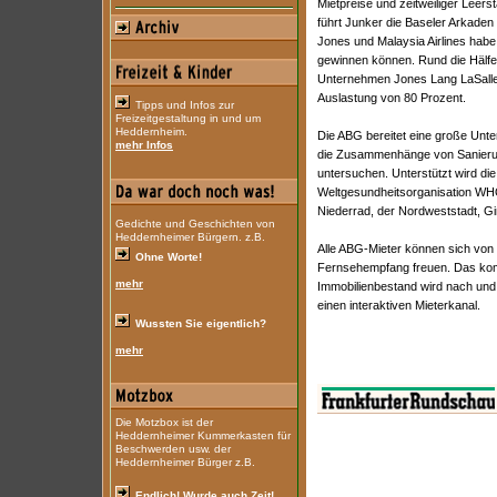
Mietpreise und zeitweiliger Leerst
führt Junker die Baseler Arkaden
Jones und Malaysia Airlines habe
gewinnen können. Rund die Hälf
Unternehmen Jones Lang LaSalle 
Auslastung von 80 Prozent.
Tipps und Infos zur
Freizeitgestaltung in und um
Heddernheim.
Die ABG bereitet eine große Unte
mehr Infos
die Zusammenhänge von Sanieru
untersuchen. Unterstützt wird die
Weltgesundheitsorganisation WH
Niederrad, der Nordweststadt, Gi
Gedichte und Geschichten von
Heddernheimer Bürgern. z.B.
Alle ABG-Mieter können sich von
Ohne Worte!
Fernsehempfang freuen. Das komp
mehr
Immobilienbestand wird nach und
einen interaktiven Mieterkanal.
Wussten Sie eigentlich?
mehr
Die Motzbox ist der
Heddernheimer Kummerkasten für
Beschwerden usw. der
Heddernheimer Bürger z.B.
Endlich! Wurde auch Zeit!