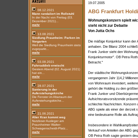
19.07.2005
08.12.2021
ABG Frankfurt Holdi
Mann randaliert im Rollstuhl
In der Nacht von Freitag (03.
Wohnungskonzern spielt wicht
Dezember 2021)...
mehr
steht nicht zur Debatte
Von Jutta Ochs
13.08.2021
Siedlung Praunheim: Parken im
Die mäßige Konjunktur kann der A
Vorgarten
Weil die Siedlung Praunheim stets
anhaben. Die Bilanz 2004 schließ
zugeparkt...
Frank Junker sieht den Wohnungs
mehr
Konjunkturmotor". OB Petra Roth 
03.08.2021
Betracht."
Fahrraddieb erwischt
Gestern Abend (02. August 2021)
Der städtische Wohnungskonzern
hat ein...
mehr
vergangenen Jahr 114,2 Millionen
von Wohnraum investiert, weitere
28.07.2021
gehört die Holding zu den größte
Sanierung in der
Auferstehungskirche
Frank Junker und Oberbürgermeis
Die Fenster im Altarraum der
Aufsichtsratsvorsitzende präsent
Auferstehungskirche...
schlechte Nachrichten. Konzern
mehr
ABG spiele als einer der derzeit
21.06.2021
eine bedeutsame Rolle als Auftrag
Alter Kran kommt weg
Nutzloser Ausleger am
Praunheimer Walter-
Insbesondere in Wahlkampfzeite
Schwagenscheidt-Platz...
Verkauf von Anteilen der ABG geg
mehr
OB Petra Roth sagte gestern deutl