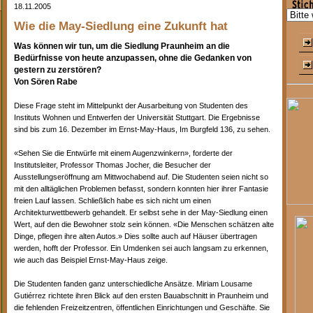
18.11.2005
Wie die May-Siedlung eine Zukunft hat
Was können wir tun, um die Siedlung Praunheim an die
Bedürfnisse von heute anzupassen, ohne die Gedanken von
gestern zu zerstören?
Von Sören Rabe
Diese Frage steht im Mittelpunkt der Ausarbeitung von Studenten des
Instituts Wohnen und Entwerfen der Universität Stuttgart. Die Ergebnisse
sind bis zum 16. Dezember im Ernst-May-Haus, Im Burgfeld 136, zu sehen.
«Sehen Sie die Entwürfe mit einem Augenzwinkern», forderte der
Institutsleiter, Professor Thomas Jocher, die Besucher der
Ausstellungseröffnung am Mittwochabend auf. Die Studenten seien nicht so
mit den alltäglichen Problemen befasst, sondern konnten hier ihrer Fantasie
freien Lauf lassen. Schließlich habe es sich nicht um einen
Architekturwettbewerb gehandelt. Er selbst sehe in der May-Siedlung einen
Wert, auf den die Bewohner stolz sein können. «Die Menschen schätzen alte
Dinge, pflegen ihre alten Autos.» Dies sollte auch auf Häuser übertragen
werden, hofft der Professor. Ein Umdenken sei auch langsam zu erkennen,
wie auch das Beispiel Ernst-May-Haus zeige.
Die Studenten fanden ganz unterschiedliche Ansätze. Miriam Lousame
Gutiérrez richtete ihren Blick auf den ersten Bauabschnitt in Praunheim und
die fehlenden Freizeitzentren, öffentlichen Einrichtungen und Geschäfte. Sie