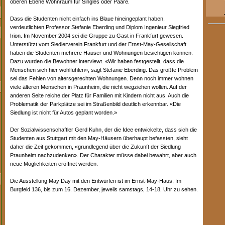
oberen Ebene Wohnraum für Singles oder Paare.
Dass die Studenten nicht einfach ins Blaue hineingeplant haben,
verdeutlichten Professor Stefanie Eberding und Diplom Ingenieur Siegfried
Irion. Im November 2004 sei die Gruppe zu Gast in Frankfurt gewesen.
Unterstützt vom Siedlerverein Frankfurt und der Ernst-May-Gesellschaft
haben die Studenten mehrere Häuser und Wohnungen besichtigen können.
Dazu wurden die Bewohner interviewt. «Wir haben festgestellt, dass die
Menschen sich hier wohlfühlen», sagt Stefanie Eberding. Das größte Problem
sei das Fehlen von altersgerechten Wohnungen. Denn noch immer wohnen
viele älteren Menschen in Praunheim, die nicht wegziehen wollen. Auf der
anderen Seite reiche der Platz für Familien mit Kindern nicht aus. Auch die
Problematik der Parkplätze sei im Straßenbild deutlich erkennbar. «Die
Siedlung ist nicht für Autos geplant worden.»
Der Sozialwissenschaftler Gerd Kuhn, der die Idee entwickelte, dass sich die
Studenten aus Stuttgart mit den May-Häusern überhaupt befassten, sieht
daher die Zeit gekommen, «grundlegend über die Zukunft der Siedlung
Praunheim nachzudenken». Der Charakter müsse dabei bewahrt, aber auch
neue Möglichkeiten eröffnet werden.
Die Ausstellung May Day mit den Entwürfen ist im Ernst-May-Haus, Im
Burgfeld 136, bis zum 16. Dezember, jeweils samstags, 14-18, Uhr zu sehen.