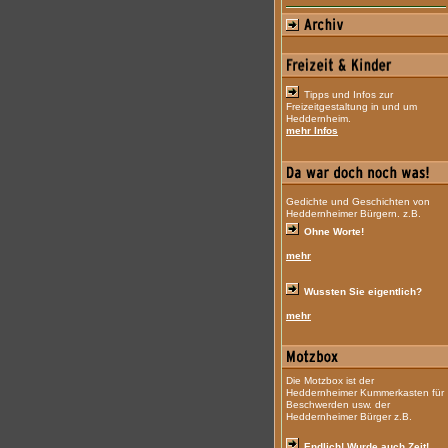
Tipps und Infos zur
Freizeitgestaltung in und um
Heddernheim.
mehr Infos
Gedichte und Geschichten von
Heddernheimer Bürgern. z.B.
Ohne Worte!
mehr
Wussten Sie eigentlich?
mehr
Die Motzbox ist der
Heddernheimer Kummerkasten für
Beschwerden usw. der
Heddernheimer Bürger z.B.
Endlich! Wurde auch Zeit!