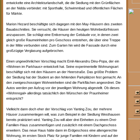
entwickelte eine Architekturlandschaft, die die Siedlung mit den Grünflächen
an der Nidda verbindet: mit Sporthalle, Schwimmbad und öffentlichen Flächen
für Märkte.
Marion Hezard beschäftigte sich dagegen mit den May-Häusern des zweiten
Bauabschnittes. Sie versucht, die Häuser den heutigen Wohnbedürfnissen
anzupassen. Sie schlägt eine Entkernung der Gebäude vor, in denen zwei
gleich große Raumeinheiten pro Geschoss entstehen, die über eine Treppe
in der Mitte verbunden sind. Zum Garten hin wird die Fassade durch eine
großzügige Verglasung aufgebrochen.
Einen ungewöhnlichen Vorschlag macht Emil-Alexandru Dinu-Popa, der ein
«Wohnen im Parkhaus» entwickelt hat. Seine experimentelle Wohnungsart
beschäftigt sich mit den Häusern an der Heerstraße. Das größte Problem
der Siedlung hat der Student an den fehlenden Parkplätzen fest gemacht. An
den zweigeschossigen Wohneinheiten sind die Parkflächen angeordnet. Die
Autos werden per Aufzug vor der jeweiligen Wohnung abgestellt. Ob dieses
«Wohnregal» allerdings tatsächlich den Wünschen der Praunheimer
entspricht?
Vielleicht dann doch eher der Vorschlag von Yanting Zou, der mehrere
Häuser zusammenlegen will, was zum Beispiel in der Siedlung Westhausen
bereits praktiziert wird. Yanting Zou will aber drei Einheiten zu einem Drei-
Familien-Haus zusammenfügen und zusätzlich mit einem Dachgeschoss
erweitern. Das neue Haus hätte dann im Erdgeschoss eine altengerechte
Wohnung, im ersten Stock Platz für junge Familien mit Kindern und auf der