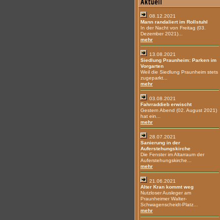
08.12.2021
Mann randaliert im Rollstuhl
In der Nacht von Freitag (03.
Dezember 2021)...
mehr
13.08.2021
Siedlung Praunheim: Parken im
Vorgarten
Weil die Siedlung Praunheim stets
zugeparkt...
mehr
03.08.2021
Fahrraddieb erwischt
Gestern Abend (02. August 2021)
hat ein...
mehr
28.07.2021
Sanierung in der
Auferstehungskirche
Die Fenster im Altarraum der
Auferstehungskirche...
mehr
21.06.2021
Alter Kran kommt weg
Nutzloser Ausleger am
Praunheimer Walter-
Schwagenscheidt-Platz...
mehr