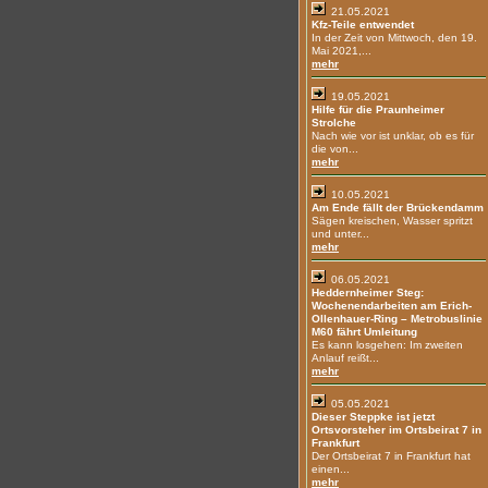
21.05.2021
Kfz-Teile entwendet
In der Zeit von Mittwoch, den 19.
Mai 2021,...
mehr
19.05.2021
Hilfe für die Praunheimer
Strolche
Nach wie vor ist unklar, ob es für
die von...
mehr
10.05.2021
Am Ende fällt der Brückendamm
Sägen kreischen, Wasser spritzt
und unter...
mehr
06.05.2021
Heddernheimer Steg:
Wochenendarbeiten am Erich-
Ollenhauer-Ring – Metrobuslinie
M60 fährt Umleitung
Es kann losgehen: Im zweiten
Anlauf reißt...
mehr
05.05.2021
Dieser Steppke ist jetzt
Ortsvorsteher im Ortsbeirat 7 in
Frankfurt
Der Ortsbeirat 7 in Frankfurt hat
einen...
mehr