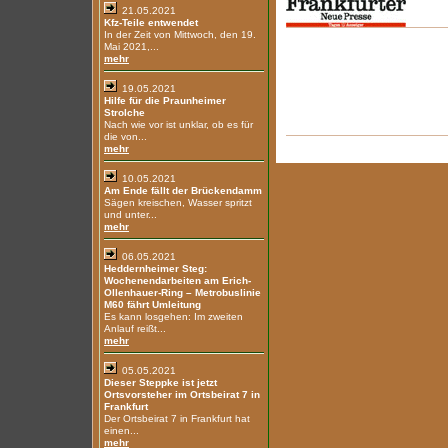
21.05.2021
Kfz-Teile entwendet
In der Zeit von Mittwoch, den 19.
Mai 2021,...
mehr
19.05.2021
Hilfe für die Praunheimer
Strolche
Nach wie vor ist unklar, ob es für
die von...
mehr
10.05.2021
Am Ende fällt der Brückendamm
Sägen kreischen, Wasser spritzt
und unter...
mehr
06.05.2021
Heddernheimer Steg:
Wochenendarbeiten am Erich-
Ollenhauer-Ring – Metrobuslinie
M60 fährt Umleitung
Es kann losgehen: Im zweiten
Anlauf reißt...
mehr
05.05.2021
Dieser Steppke ist jetzt
Ortsvorsteher im Ortsbeirat 7 in
Frankfurt
Der Ortsbeirat 7 in Frankfurt hat
einen...
mehr