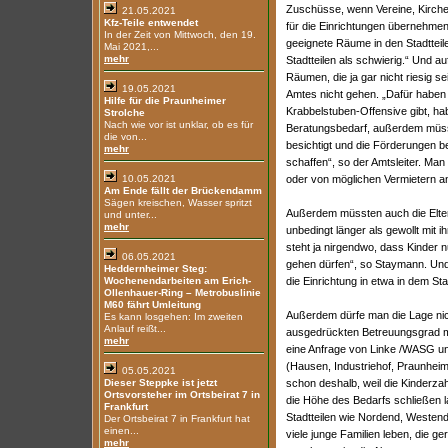
Zuschüsse, wenn Vereine, Kirche 
21.05.2021
Kfz-Teile entwendet
für die Einrichtungen übernehme
In der Zeit von Mittwoch, den 19.
geeignete Räume in den Stadtteile
Mai 2021,...
mehr
Stadtteilen als schwierig.“ Und a
Räumen, die ja gar nicht riesig s
19.05.2021
Amtes nicht gehen. „Dafür haben w
Hilfe für die Praunheimer
Krabbelstuben-Offensive gibt, ha
Strolche
Nach wie vor ist unklar, ob es für
Beratungsbedarf, außerdem müsse
die von...
besichtigt und die Förderungen be
mehr
schaffen“, so der Amtsleiter. Man
10.05.2021
oder von möglichen Vermietern a
Am Ende fällt der Brückendamm
Sägen kreischen, Wasser spritzt
Außerdem müssten auch die Elter
und unter...
mehr
unbedingt länger als gewollt mit
steht ja nirgendwo, dass Kinder nu
06.05.2021
gehen dürfen“, so Staymann. Und f
Heddernheimer Steg:
Wochenendarbeiten am Erich-
die Einrichtung in etwa in dem Stad
Ollenhauer-Ring – Metrobuslinie
M60 fährt Umleitung
Außerdem dürfe man die Lage nic
Es kann losgehen: Im zweiten
Anlauf reißt...
ausgedrückten Betreuungsgrad m
mehr
eine Anfrage von Linke /WASG u
(Hausen, Industriehof, Praunhei
05.05.2021
Dieser Steppke ist jetzt
schon deshalb, weil die Kinderzahl
Ortsvorsteher im Ortsbeirat 7 in
die Höhe des Bedarfs schließen 
Frankfurt
Stadtteilen wie Nordend, Weste
Der Ortsbeirat 7 in Frankfurt hat
einen...
viele junge Familien leben, die g
mehr