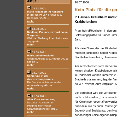
20.07.2006
08.12.2021
Kein Platz für die g
Mann randaliert im Rollstuhl
In der Nacht von Freitag (03.
In Hausen, Praunheim und Rö
Dezember 2021)...
mehr
Krabbelstuben
13.08.2021
Praunheim/Rödelheim. In den ers
Siedlung Praunheim: Parken im
Betreuungsplätze für Kinder unter
Vorgarten
Weil die Siedlung Praunheim stets
Jahr.
zugeparkt...
mehr
Für viele Eltern, die das Kinder
03.08.2021
müssen, sind diese neuen Krabbel
Fahrraddieb erwischt
Stadtteilen Praunheim, Hausen u
Gestern Abend (02. August 2021)
hat ein...
mehr
Am schlechtesten sieht die Verso
keinen einzigen Krabbelstubenpla
28.07.2021
in Rödelheim können immerhin 25
Sanierung in der
Auferstehungskirche
Stadtteile zusammen, liegt der 
Die Fenster im Altarraum der
bei 3,7 Prozent. Zum Vergleich: S
Auferstehungskirche...
mehr
Viel gerechter wird die Verteilung 
21.06.2021
auch nicht werden. „Es ist natürl
Alter Kran kommt weg
für Kleinkinder geschaffen werde
Nutzloser Ausleger am
Praunheimer Walter-
ansiedeln, wo es auch Räume gibt
Schwagenscheidt-Platz...
Jugend- und Sozialamts, den Nots
mehr
schon länger keine eigenen Krippe