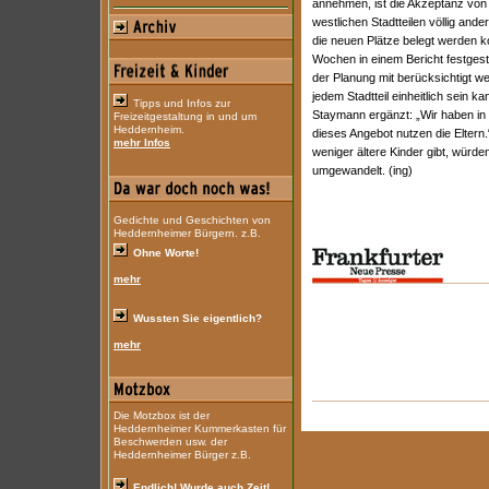
annehmen, ist die Akzeptanz von
westlichen Stadtteilen völlig ander
die neuen Plätze belegt werden k
Wochen in einem Bericht festgest
der Planung mit berücksichtigt w
jedem Stadtteil einheitlich sein k
Tipps und Infos zur
Staymann ergänzt: „Wir haben in
Freizeitgestaltung in und um
Heddernheim.
dieses Angebot nutzen die Eltern
mehr Infos
weniger ältere Kinder gibt, würde
umgewandelt. (ing)
Gedichte und Geschichten von
Heddernheimer Bürgern. z.B.
Ohne Worte!
mehr
Wussten Sie eigentlich?
mehr
Die Motzbox ist der
Heddernheimer Kummerkasten für
Beschwerden usw. der
Heddernheimer Bürger z.B.
Endlich! Wurde auch Zeit!