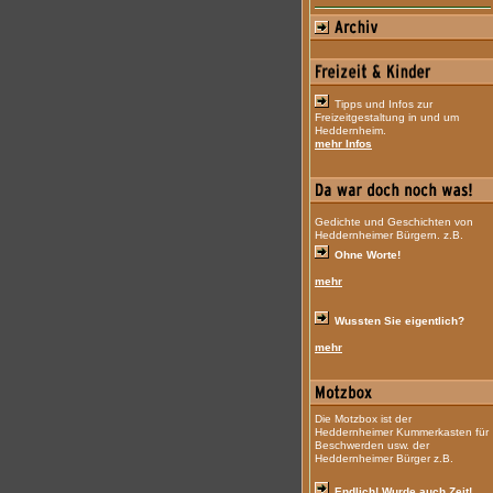
Tipps und Infos zur
Freizeitgestaltung in und um
Heddernheim.
mehr Infos
Gedichte und Geschichten von
Heddernheimer Bürgern. z.B.
Ohne Worte!
mehr
Wussten Sie eigentlich?
mehr
Die Motzbox ist der
Heddernheimer Kummerkasten für
Beschwerden usw. der
Heddernheimer Bürger z.B.
Endlich! Wurde auch Zeit!