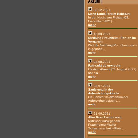
08.12.2021
Mann randaliert im Rollstuhl
In der Nacht von Freitag (03.
Dezember 2021)...
mehr
13.08.2021
Siedlung Praunheim: Parken im
Vorgarten
Weil die Siedlung Praunheim stets
zugeparkt...
mehr
03.08.2021
Fahrraddieb erwischt
Gestern Abend (02. August 2021)
hat ein...
mehr
28.07.2021
Sanierung in der
Auferstehungskirche
Die Fenster im Altarraum der
Auferstehungskirche...
mehr
21.06.2021
Alter Kran kommt weg
Nutzloser Ausleger am
Praunheimer Walter-
Schwagenscheidt-Platz...
mehr