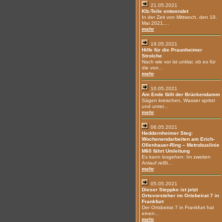
21.05.2021
Kfz-Teile entwendet
In der Zeit von Mittwoch, den 19.
Mai 2021,...
mehr
19.05.2021
Hilfe für die Praunheimer
Strolche
Nach wie vor ist unklar, ob es für
die von...
mehr
10.05.2021
Am Ende fällt der Brückendamm
Sägen kreischen, Wasser spritzt
und unter...
mehr
06.05.2021
Heddernheimer Steg:
Wochenendarbeiten am Erich-
Ollenhauer-Ring – Metrobuslinie
M60 fährt Umleitung
Es kann losgehen: Im zweiten
Anlauf reißt...
mehr
05.05.2021
Dieser Steppke ist jetzt
Ortsvorsteher im Ortsbeirat 7 in
Frankfurt
Der Ortsbeirat 7 in Frankfurt hat
einen...
mehr