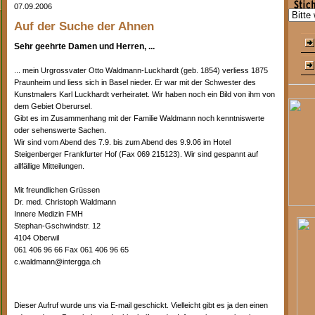
07.09.2006
Auf der Suche der Ahnen
Sehr geehrte Damen und Herren, ...
... mein Urgrossvater Otto Waldmann-Luckhardt (geb. 1854) verliess 1875
Praunheim und liess sich in Basel nieder. Er war mit der Schwester des
Kunstmalers Karl Luckhardt verheiratet. Wir haben noch ein Bild von ihm von
dem Gebiet Oberursel.
Gibt es im Zusammenhang mit der Familie Waldmann noch kenntniswerte
oder sehenswerte Sachen.
Wir sind vom Abend des 7.9. bis zum Abend des 9.9.06 im Hotel
Steigenberger Frankfurter Hof (Fax 069 215123). Wir sind gespannt auf
allfällige Mitteilungen.
Mit freundlichen Grüssen
Dr. med. Christoph Waldmann
Innere Medizin FMH
Stephan-Gschwindstr. 12
4104 Oberwil
061 406 96 66 Fax 061 406 96 65
c.waldmann@intergga.ch
Dieser Aufruf wurde uns via E-mail geschickt. Vielleicht gibt es ja den einen