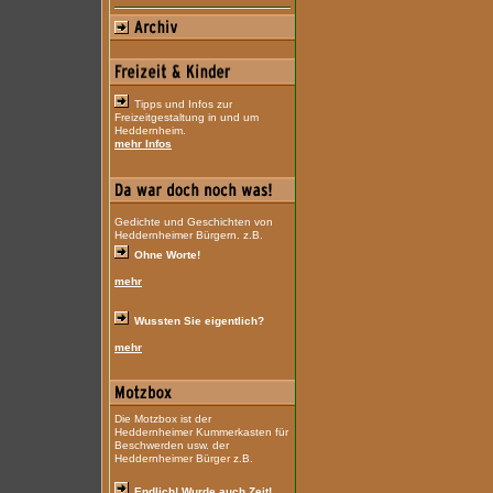
Tipps und Infos zur
Freizeitgestaltung in und um
Heddernheim.
mehr Infos
Gedichte und Geschichten von
Heddernheimer Bürgern. z.B.
Ohne Worte!
mehr
Wussten Sie eigentlich?
mehr
Die Motzbox ist der
Heddernheimer Kummerkasten für
Beschwerden usw. der
Heddernheimer Bürger z.B.
Endlich! Wurde auch Zeit!