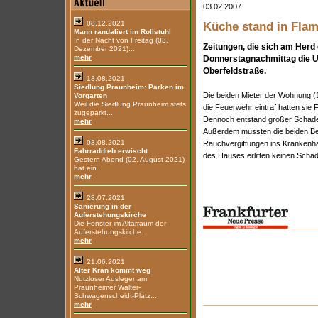
03.02.2007
08.12.2021
Küche stand in Fla
Mann randaliert im Rollstuhl
In der Nacht von Freitag (03.
Zeitungen, die sich am Herd
Dezember 2021)...
mehr
Donnerstagnachmittag die Ur
Oberfeldstraße.
13.08.2021
Siedlung Praunheim: Parken im
Die beiden Mieter der Wohnung (19
Vorgarten
Weil die Siedlung Praunheim stets
die Feuerwehr eintraf hatten sie
zugeparkt...
Dennoch entstand großer Schaden:
mehr
Außerdem mussten die beiden Be
03.08.2021
Rauchvergiftungen ins Krankenha
Fahrraddieb erwischt
des Hauses erlitten keinen Scha
Gestern Abend (02. August 2021)
hat ein...
mehr
28.07.2021
Sanierung in der
Auferstehungskirche
Die Fenster im Altarraum der
Auferstehungskirche...
mehr
21.06.2021
Alter Kran kommt weg
Nutzloser Ausleger am
Praunheimer Walter-
Schwagenscheidt-Platz...
mehr