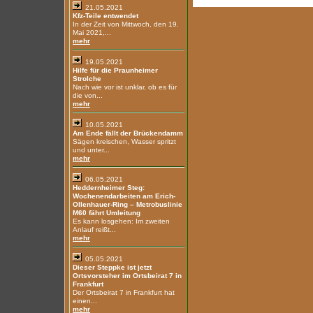
21.05.2021
Kfz-Teile entwendet
In der Zeit von Mittwoch, den 19.
Mai 2021,...
mehr
19.05.2021
Hilfe für die Praunheimer
Strolche
Nach wie vor ist unklar, ob es für
die von...
mehr
10.05.2021
Am Ende fällt der Brückendamm
Sägen kreischen, Wasser spritzt
und unter...
mehr
06.05.2021
Heddernheimer Steg:
Wochenendarbeiten am Erich-
Ollenhauer-Ring – Metrobuslinie
M60 fährt Umleitung
Es kann losgehen: Im zweiten
Anlauf reißt...
mehr
05.05.2021
Dieser Steppke ist jetzt
Ortsvorsteher im Ortsbeirat 7 in
Frankfurt
Der Ortsbeirat 7 in Frankfurt hat
einen...
mehr