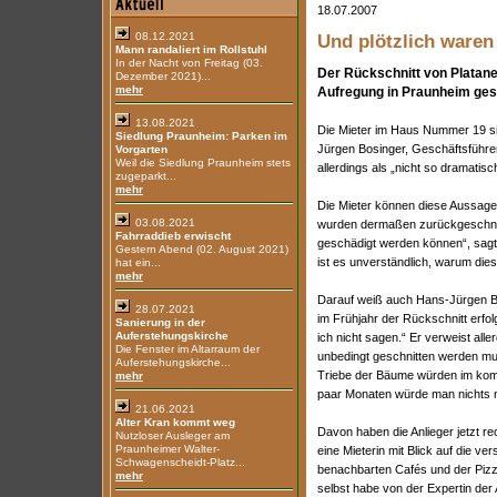
18.07.2007
08.12.2021
Und plötzlich waren
Mann randaliert im Rollstuhl
In der Nacht von Freitag (03.
Der Rückschnitt von Platane
Dezember 2021)...
mehr
Aufregung in Praunheim ges
13.08.2021
Die Mieter im Haus Nummer 19 s
Siedlung Praunheim: Parken im
Jürgen Bosinger, Geschäftsführe
Vorgarten
Weil die Siedlung Praunheim stets
allerdings als „nicht so dramatisc
zugeparkt...
mehr
Die Mieter können diese Aussage
03.08.2021
wurden dermaßen zurückgeschnit
Fahrraddieb erwischt
geschädigt werden können“, sagt 
Gestern Abend (02. August 2021)
ist es unverständlich, warum dies
hat ein...
mehr
Darauf weiß auch Hans-Jürgen Bos
28.07.2021
im Frühjahr der Rückschnitt erfol
Sanierung in der
Auferstehungskirche
ich nicht sagen.“ Er verweist all
Die Fenster im Altarraum der
unbedingt geschnitten werden muss
Auferstehungskirche...
Triebe der Bäume würden im kom
mehr
paar Monaten würde man nichts 
21.06.2021
Alter Kran kommt weg
Davon haben die Anlieger jetzt re
Nutzloser Ausleger am
Praunheimer Walter-
eine Mieterin mit Blick auf die 
Schwagenscheidt-Platz...
benachbarten Cafés und der Pizze
mehr
selbst habe von der Expertin de