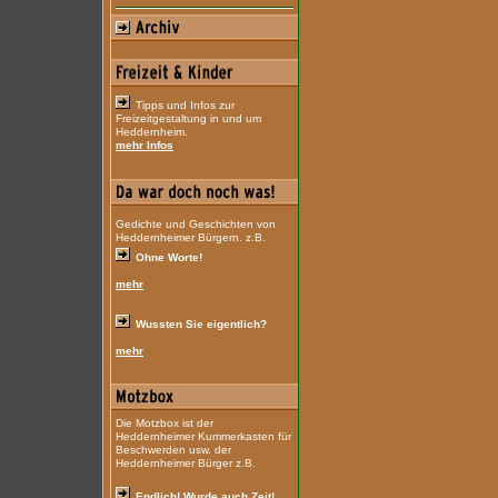
Tipps und Infos zur
Freizeitgestaltung in und um
Heddernheim.
mehr Infos
Gedichte und Geschichten von
Heddernheimer Bürgern. z.B.
Ohne Worte!
mehr
Wussten Sie eigentlich?
mehr
Die Motzbox ist der
Heddernheimer Kummerkasten für
Beschwerden usw. der
Heddernheimer Bürger z.B.
Endlich! Wurde auch Zeit!