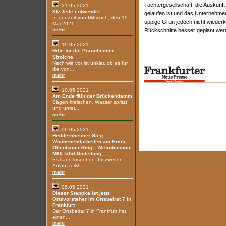
Tochtergesellschaft, die Auskunft
21.05.2021
Kfz-Teile entwendet
gelaufen ist und das Unternehmen
In der Zeit von Mittwoch, den 19.
üppige Grün jedoch nicht wiederk
Mai 2021,...
mehr
Rückschnitte besser geplant werd
19.05.2021
Hilfe für die Praunheimer
Strolche
Nach wie vor ist unklar, ob es für
die von...
mehr
10.05.2021
Am Ende fällt der Brückendamm
Sägen kreischen, Wasser spritzt
und unter...
mehr
06.05.2021
Heddernheimer Steg:
Wochenendarbeiten am Erich-
Ollenhauer-Ring – Metrobuslinie
M60 fährt Umleitung
Es kann losgehen: Im zweiten
Anlauf reißt...
mehr
05.05.2021
Dieser Steppke ist jetzt
Ortsvorsteher im Ortsbeirat 7 in
Frankfurt
Der Ortsbeirat 7 in Frankfurt hat
einen...
mehr