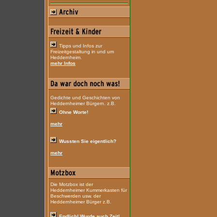
Tipps und Infos zur
Freizeitgestaltung in und um
Heddernheim.
mehr Infos
Gedichte und Geschichten von
Heddernheimer Bürgern. z.B.
Ohne Worte!
mehr
Wussten Sie eigentlich?
mehr
Die Motzbox ist der
Heddernheimer Kummerkasten für
Beschwerden usw. der
Heddernheimer Bürger z.B.
Endlich! Wurde auch Zeit!