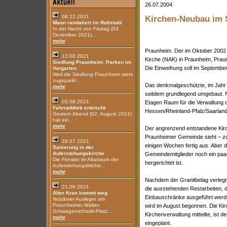
26.07.2004
08.12.2021
Kirchen-Neubau im 
Mann randaliert im Rollstuhl
In der Nacht von Freitag (03.
Dezember 2021)...
mehr
Praunheim. Der im Oktober 200
13.08.2021
Kirche (NAK) in Praunheim, Prau
Siedlung Praunheim: Parken im
Die Einweihung soll im September
Vorgarten
Weil die Siedlung Praunheim stets
zugeparkt...
Das denkmalgeschützte, im Jahr 
mehr
seitdem grundlegend umgebaut. Na
03.08.2021
Etagen Raum für die Verwaltung 
Fahrraddieb erwischt
Hessen/Rheinland-Pfalz/Saarland 
Gestern Abend (02. August 2021)
hat ein...
mehr
Der angrenzend entstandene Kirc
Praunheimer Gemeinde sieht – zu
28.07.2021
einigen Wochen fertig aus. Aber
Sanierung in der
Auferstehungskirche
Gemeindemitglieder noch ein paa
Die Fenster im Altarraum der
hergerichtet ist.
Auferstehungskirche...
mehr
Nachdem der Granitbelag verleg
21.06.2021
die ausstehenden Restarbeiten, d
Alter Kran kommt weg
Einbauschränke ausgeführt werd
Nutzloser Ausleger am
Praunheimer Walter-
wird im August begonnen. Die Kir
Schwagenscheidt-Platz...
Kirchenverwaltung mitteilte, ist
mehr
eingeplant.