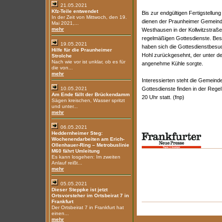
21.05.2021
Kfz-Teile entwendet
Bis zur endgültigen Fertigstellu
In der Zeit von Mittwoch, den 19.
dienen der Praunheimer Gemeinde
Mai 2021,...
mehr
Westhausen in der Kollwitzstraße
regelmäßigen Gottesdienste. B
19.05.2021
haben sich die Gottesdienstbesuc
Hilfe für die Praunheimer
Hohl zurückgesehnt, der unter d
Strolche
Nach wie vor ist unklar, ob es für
angenehme Kühle sorgte.
die von...
mehr
Interessierten steht die Gemeinde
10.05.2021
Gottesdienste finden in der Reg
Am Ende fällt der Brückendamm
20 Uhr statt. (fnp)
Sägen kreischen, Wasser spritzt
und unter...
mehr
06.05.2021
Heddernheimer Steg:
Wochenendarbeiten am Erich-
Ollenhauer-Ring – Metrobuslinie
M60 fährt Umleitung
Es kann losgehen: Im zweiten
Anlauf reißt...
mehr
05.05.2021
Dieser Steppke ist jetzt
Ortsvorsteher im Ortsbeirat 7 in
Frankfurt
Der Ortsbeirat 7 in Frankfurt hat
einen...
mehr