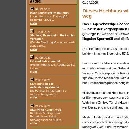
01.04.2009
08.12.2021
Dieses Hochhaus wir
Mann randaliert im Rollstuhl
weg
In der Nacht von Freitag (03.
Dezember 2021)...
mehr
Das 13-geschossige Hochha
52 hat in der Vergangenheit
13.08.2021
gesorgt: Bewohner beschwer
Siedlung Praunheim: Parken im
illegalen Sperrmüll und die 
Vorgarten
Weil die Siedlung Praunheim stets
zugeparkt...
Der Tiefpunkt in der Geschichte
mehr
bei dem im elften Stock eine 57 
03.08.2021
Fahrraddieb erwischt
Die für das Hochhaus zuständi
Gestern Abend (02. August 2021)
hat ein...
ein Ende setzen und das Gebäud
mehr
für neue Mietergruppen – etwa ju
spektakulärste Maßnahme wird de
28.07.2021
aus Brandschutzgründen nötig ist
Sanierung in der
Auferstehungskirche
Die Fenster im Altarraum der
«Die Auflagen für ein Hochhaus 
Auferstehungskirche...
mehr
erfüllen gewesen», sagt Hans-Jü
Wohnheim GmbH. Für ein Haus mi
21.06.2021
weniger streng und somit auch u
Alter Kran kommt weg
Nutzloser Ausleger am
Praunheimer Walter-
Mit dem Umbau soll sich auch di
Schwagenscheidt-Platz...
es derzeit noch 96 überwiegend 
mehr
künftig 48 Zwei- und Dreizimmer