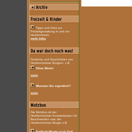
Tipps und Infos zur
Freizeitgestaltung in und um
Heddernheim.
mehr Infos
Gedichte und Geschichten von
Heddernheimer Bürgern. z.B.
Ohne Worte!
mehr
Wussten Sie eigentlich?
mehr
Die Motzbox ist der
Heddernheimer Kummerkasten für
Beschwerden usw. der
Heddernheimer Bürger z.B.
Endlich! Wurde auch Zeit!