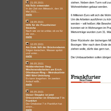
stehen. Neben dem Turm soll zud
21.05.2021
Kfz-Teile entwendet
Wohneinheiten gebaut werden.
In der Zeit von Mittwoch, den 19.
Mai 2021,...
mehr
6 Millionen Euro will sich die 
Um die Arbeiten ausführen zu kö
19.05.2021
werden – will heißen: Alle Bewoh
Hilfe für die Praunheimer
konnten wir in Wohnungen im Pra
Strolche
Nach wie vor ist unklar, ob es für
Mietverträge wurden zum 31. März
die von...
mehr
Einer Rückkehr der bisherigen Mi
10.05.2021
Bosinger. Wer nach dem Ende der
Am Ende fällt der Brückendamm
ziehen wolle, dürfe das gern tun.
Sägen kreischen, Wasser spritzt
und unter...
mehr
Die Umbauarbeiten sollen übrige
06.05.2021
Heddernheimer Steg:
Wochenendarbeiten am Erich-
Ollenhauer-Ring – Metrobuslinie
M60 fährt Umleitung
Es kann losgehen: Im zweiten
Anlauf reißt...
mehr
05.05.2021
Dieser Steppke ist jetzt
Ortsvorsteher im Ortsbeirat 7 in
Frankfurt
Der Ortsbeirat 7 in Frankfurt hat
einen...
mehr