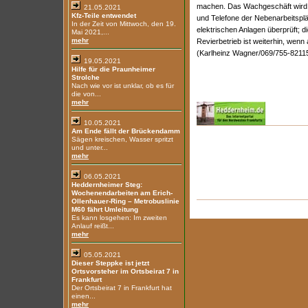
machen. Das Wachgeschäft wird b
21.05.2021
Kfz-Teile entwendet
und Telefone der Nebenarbeitsplä
In der Zeit von Mittwoch, den 19.
elektrischen Anlagen überprüft; d
Mai 2021,...
mehr
Revierbetrieb ist weiterhin, wenn
(Karlheinz Wagner/069/755-8211
19.05.2021
Hilfe für die Praunheimer
Strolche
Nach wie vor ist unklar, ob es für
die von...
mehr
10.05.2021
Am Ende fällt der Brückendamm
Sägen kreischen, Wasser spritzt
und unter...
mehr
06.05.2021
Heddernheimer Steg:
Wochenendarbeiten am Erich-
Ollenhauer-Ring – Metrobuslinie
M60 fährt Umleitung
Es kann losgehen: Im zweiten
Anlauf reißt...
mehr
05.05.2021
Dieser Steppke ist jetzt
Ortsvorsteher im Ortsbeirat 7 in
Frankfurt
Der Ortsbeirat 7 in Frankfurt hat
einen...
mehr