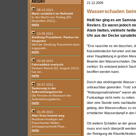
21.12.2009
08.12.2021
Wasserschaden beim 
Mann randaliert im Rollstuhl
In der Nacht von Freitag (03.
Heiß her ging es am Samsta
Dezember 2021)...
mehr
Reviers. Es waren jedoch ni
Atem hielten, vielmehr heiße
13.08.2021
Uhr aus der Decke sprudelte
Siedlung Praunheim: Parken im
Vorgarten
Weil die Siedlung Praunheim stets
"Erst rauschte es ein bisschen, 
zugeparkt...
Kassettendecke herunter und da
mehr
einer Hauptleitung in großen Me
03.08.2021
Beamte den Wasserschaden. Die 
Fahrraddieb erwischt
verletzt. Es entstand jedoch Sac
Gestern Abend (02. August 2021)
beziffert werden kann.
hat ein...
mehr
Durch das eindringende Wasser w
28.07.2021
unbrauchbar geworden. Trotz so
Sanierung in der
Auferstehungskirche
"Rettungsmaßnahmen" waren aber
Die Fenster im Altarraum der
Funkanlage nicht mehr zu retten
Auferstehungskirche...
über eine Stunde stets nachlauf
mehr
gelang, den Wasserzufluss zu s
21.06.2021
erheblicher Wasserdampf in den
Alter Kran kommt weg
Nutzloser Ausleger am
Praunheimer Walter-
Ob weitere Schäden an der gesam
Schwagenscheidt-Platz...
muss erst noch überprüft werden
mehr
der Reinigung die Räumlichkeiten