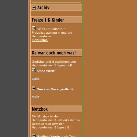
Tipps und Infos zur
Freizeitgestaltung in und um
Heddernheim.
mehr Infos
Gedichte und Geschichten von
Heddernheimer Bürgern. z.B.
Ohne Worte!
mehr
Wussten Sie eigentlich?
mehr
Die Motzbox ist der
Heddernheimer Kummerkasten für
Beschwerden usw. der
Heddernheimer Bürger z.B.
Endlich! Wurde auch Zeit!