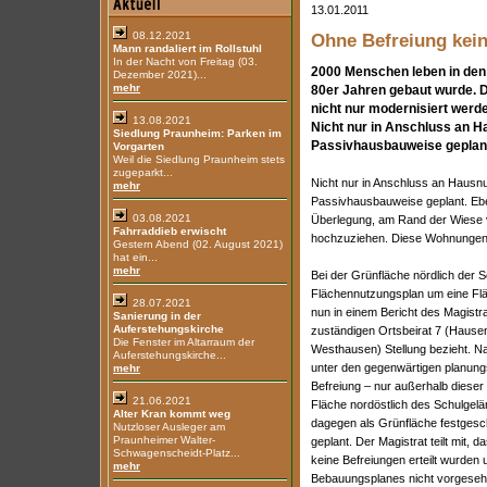
13.01.2011
08.12.2021
Ohne Befreiung kei
Mann randaliert im Rollstuhl
In der Nacht von Freitag (03.
2000 Menschen leben in den
Dezember 2021)...
mehr
80er Jahren gebaut wurde. D
nicht nur modernisiert werd
13.08.2021
Nicht nur in Anschluss an H
Siedlung Praunheim: Parken im
Passivhausbauweise geplan
Vorgarten
Weil die Siedlung Praunheim stets
zugeparkt...
Nicht nur in Anschluss an Hausn
mehr
Passivhausbauweise geplant. Ebe
03.08.2021
Überlegung, am Rand der Wiese v
Fahrraddieb erwischt
hochzuziehen. Diese Wohnungen so
Gestern Abend (02. August 2021)
hat ein...
mehr
Bei der Grünfläche nördlich der S
Flächennutzungsplan um eine Flä
28.07.2021
nun in einem Bericht des Magistra
Sanierung in der
Auferstehungskirche
zuständigen Ortsbeirat 7 (Hausen
Die Fenster im Altarraum der
Westhausen) Stellung bezieht. 
Auferstehungskirche...
unter den gegenwärtigen planung
mehr
Befreiung – nur außerhalb dieser 
21.06.2021
Fläche nordöstlich des Schulgelä
Alter Kran kommt weg
dagegen als Grünfläche festgesch
Nutzloser Ausleger am
Praunheimer Walter-
geplant. Der Magistrat teilt mit,
Schwagenscheidt-Platz...
keine Befreiungen erteilt wurden
mehr
Bebauungsplanes nicht vorgesehe