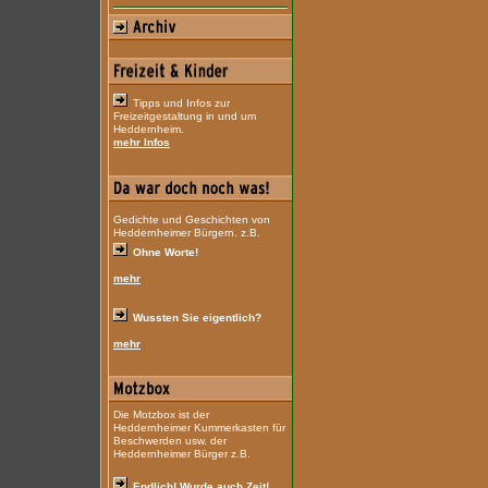
Tipps und Infos zur
Freizeitgestaltung in und um
Heddernheim.
mehr Infos
Gedichte und Geschichten von
Heddernheimer Bürgern. z.B.
Ohne Worte!
mehr
Wussten Sie eigentlich?
mehr
Die Motzbox ist der
Heddernheimer Kummerkasten für
Beschwerden usw. der
Heddernheimer Bürger z.B.
Endlich! Wurde auch Zeit!