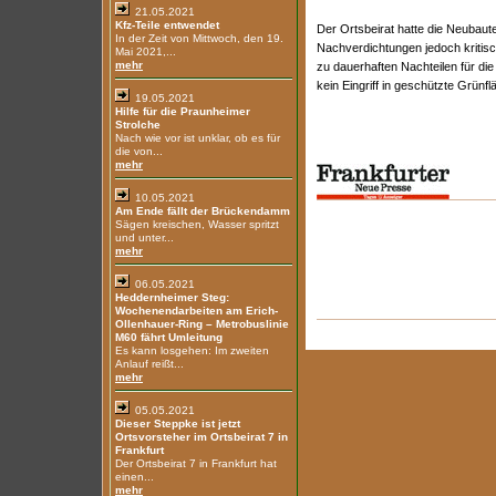
21.05.2021
Kfz-Teile entwendet
Der Ortsbeirat hatte die Neubau
In der Zeit von Mittwoch, den 19.
Nachverdichtungen jedoch kritisc
Mai 2021,...
mehr
zu dauerhaften Nachteilen für die
kein Eingriff in geschützte Grünfl
19.05.2021
Hilfe für die Praunheimer
Strolche
Nach wie vor ist unklar, ob es für
die von...
mehr
10.05.2021
Am Ende fällt der Brückendamm
Sägen kreischen, Wasser spritzt
und unter...
mehr
06.05.2021
Heddernheimer Steg:
Wochenendarbeiten am Erich-
Ollenhauer-Ring – Metrobuslinie
M60 fährt Umleitung
Es kann losgehen: Im zweiten
Anlauf reißt...
mehr
05.05.2021
Dieser Steppke ist jetzt
Ortsvorsteher im Ortsbeirat 7 in
Frankfurt
Der Ortsbeirat 7 in Frankfurt hat
einen...
mehr