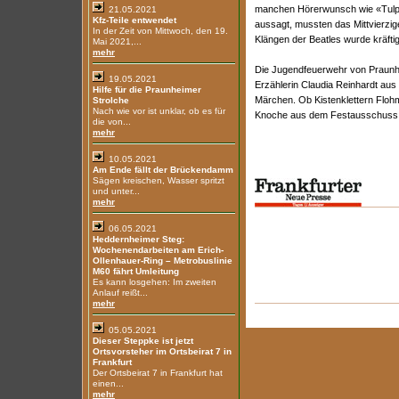
manchen Hörerwunsch wie «Tul
21.05.2021
Kfz-Teile entwendet
aussagt, mussten das Mittvierzig
In der Zeit von Mittwoch, den 19.
Klängen der Beatles wurde kräfti
Mai 2021,...
mehr
Die Jugendfeuerwehr von Praunh
19.05.2021
Erzählerin Claudia Reinhardt aus 
Hilfe für die Praunheimer
Märchen. Ob Kistenklettern Flohm
Strolche
Nach wie vor ist unklar, ob es für
Knoche aus dem Festausschuss hat
die von...
mehr
10.05.2021
Am Ende fällt der Brückendamm
Sägen kreischen, Wasser spritzt
und unter...
mehr
06.05.2021
Heddernheimer Steg:
Wochenendarbeiten am Erich-
Ollenhauer-Ring – Metrobuslinie
M60 fährt Umleitung
Es kann losgehen: Im zweiten
Anlauf reißt...
mehr
05.05.2021
Dieser Steppke ist jetzt
Ortsvorsteher im Ortsbeirat 7 in
Frankfurt
Der Ortsbeirat 7 in Frankfurt hat
einen...
mehr