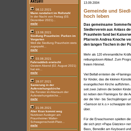
13.09.2004
08.12.2021
Gemeinde und Siedl
Mann randaliert im Rollstuhl
hoch leben
In der Nacht von Freitag (03.
Dezember 2021)...
mehr
Das gemeinsame Sommerfes
Siedlerverein aus Anlass d
13.08.2021
Praunheim fand bei Kaiserwe
Siedlung Praunheim: Parken im
Pfarrerin Andrea Knoche ve
Vorgarten
Weil die Siedlung Praunheim stets
den langen Tischen in der 
zugeparkt...
mehr
Mehr als 120 ehrenamtliche Kräf
03.08.2021
reibungslosen Ablauf. Zum Progr
Fahrraddieb erwischt
freiem Himmel.
Gestern Abend (02. August 2021)
hat ein...
mehr
Viel Beifall ernteten die «Flami
für Kinder, das die kleinen Künst
28.07.2021
evangelischen Kirche aufführten. 
Sanierung in der
Auferstehungskirche
seit zwei Jahren die beiden Kin
Die Fenster im Altarraum der
ist neben den Flamingos für die A
Auferstehungskirche...
mehr
der die Vier- bis Sechsjährigen un
«Samson ist k.o.» schwappte der
21.06.2021
über.
Alter Kran kommt weg
Nutzloser Ausleger am
Praunheimer Walter-
Für die Erwachsenen spielten die
Schwagenscheidt-Platz...
die sich jetzt «Papa Glatzies» n
mehr
Bass, Benedikt am Keyboard und