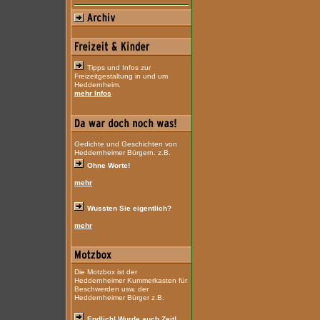
Tipps und Infos zur
Freizeitgestaltung in und um
Heddernheim.
mehr Infos
Gedichte und Geschichten von
Heddernheimer Bürgern. z.B.
Ohne Worte!
mehr
Wussten Sie eigentlich?
mehr
Die Motzbox ist der
Heddernheimer Kummerkasten für
Beschwerden usw. der
Heddernheimer Bürger z.B.
Endlich! Wurde auch Zeit!